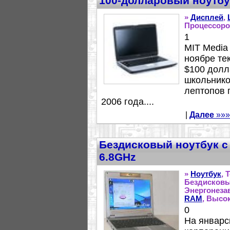
100-долларовый ноутбу
»
Дисплей
,
Процессоро
1
MIT Media 
ноябре те
$100 долл
школьнико
лептопов 
2006 года....
|
Далее
»»»
Бездисковый ноутбук с
6.8GHz
»
Ноутбук
, 
Бездисковы
Энергонеза
RAM
, Высо
0
На январс