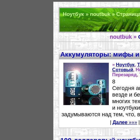
Ноутбук » noutbuk » Страница
noutbuk »
Аккумуляторы: мифы и
»
Ноутбук
,
Сотовый
, 
Перезаряд, 
8
Сегодня а
везде и б
многих те
и ноутбук
задумываются над тем, что, в 
|
Далее
»»»
|