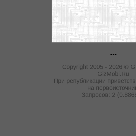
---
Copyright 2005 - 2026 © G
GizMobi.Ru
При републикации приветств
на первоисточни
Запросов: 2 (0.886