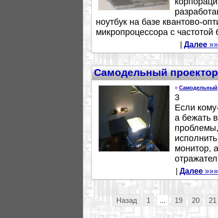
корпораци
разработа
ноутбук на базе квантово-опти
микропроцессора с частотой 6
|
Далее
»»
Самодельный проектор
»
Самодельный
3
Если кому
а бежать 
проблемы,
исполнить
монитор, 
отражатель
|
Далее
»»»
Назад
1
...
19
20
21