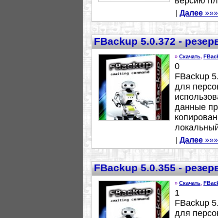
версию пла
|
Далее
»»»
FBackup 5.0.372 - резе
»
Скачать
,
FBac
0
FBackup 5
для персо
использов
данные пр
копирован
локальный,
|
Далее
»»»
FBackup 5.0.355 - резе
»
Скачать
,
FBac
1
FBackup 5
для персо