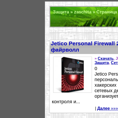
Защита » zaschita » Страница
Jetico Personal Firewall
файрволл
»
Скачать
, 
Защита
,
Сет
0
Jetico Pers
персональ
хакерских
сетевых де
организуе
контроля и...
|
Далее
»»»