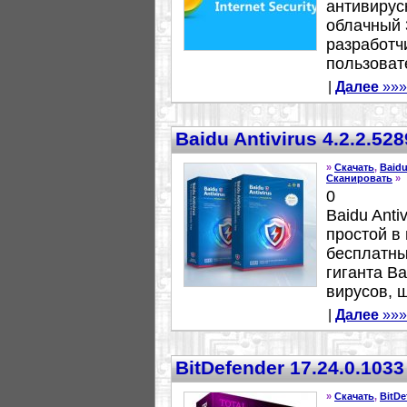
антивирус
облачный 
разработч
пользовате
|
Далее
»»»
Baidu Antivirus 4.2.2.52
»
Скачать
,
Baidu
Сканировать
»
0
Baidu Anti
простой в
бесплатны
гиганта B
вирусов, 
|
Далее
»»»
BitDefender 17.24.0.1033
»
Скачать
,
BitDe