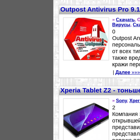
Outpost Antivirus Pro 9.
»
Скачать
, 
Вирусы
,
Ск
0
Outpost An
персональ
от всех т
также вре
кражи пер
|
Далее
»»»
Xperia Tablet Z2 - тоньш
»
Sony
,
Xper
2
Компания 
открывшей
представил
представл