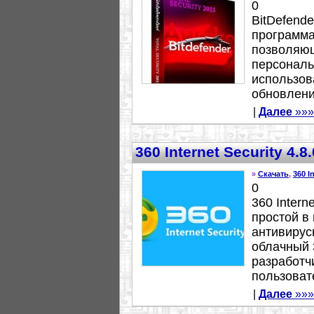
0
BitDefende
программа
позволяю
персональ
использов
обновления
|
Далее
»»»
360 Internet Security 4.
»
Скачать
,
360 I
0
360 Interne
простой в
антивирус
облачный 
разработч
пользовате
|
Далее
»»»