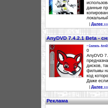
использов
данные пр
копирован
локальный,
|
Далее
»»
AnyDVD 7.4.2.1 Beta - 
»
Скачать
,
AnyD
0
AnyDVD 7.
предназна
дисков, т
фильмы н
код которо
Даже если
|
Далее
»»
Реклама