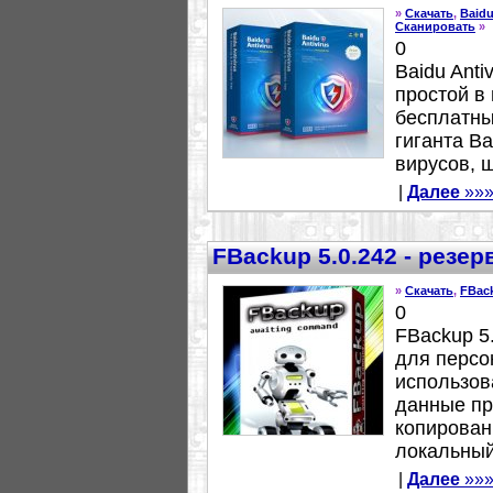
»
Скачать
,
Baidu
Сканировать
»
0
Baidu Anti
простой в
бесплатны
гиганта B
вирусов, 
|
Далее
»»
FBackup 5.0.242 - резе
»
Скачать
,
FBac
0
FBackup 5
для персо
использов
данные пр
копирован
локальный,
|
Далее
»»