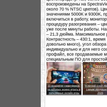
воспроизведены на SpectraVi
около 70 % NTSC цветов). Цв
значениями 5000K и 9300K, п
включиться в работу, монито
процедуру разогревания – цв
уже после минуты работы. На
– 21,3 дюйма. Максимальное р
Контрастность – 430:1, время 
довольно много), угол обзора
индивидуально и для него со
профайл, все продаваемые 
специальным ПО для простой
экраном на магнитных клипса
10 недорогих смартфонов,
9-летний сокет A
на которых можно играть в
самым продавае
популярные онлайн игры
2026