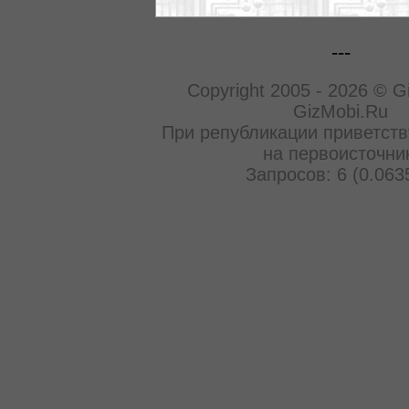
---
Copyright 2005 - 2026 © G
GizMobi.Ru
При републикации приветств
на первоисточни
Запросов: 6 (0.063