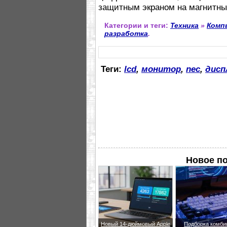
защитным экраном на магнитны
Категории и теги:
Техника
»
Комп
разработка
.
Теги:
lcd
,
монитор
,
nec
,
дисп
Новое п
Новый 14-дюймовый Apple
Подборка комби