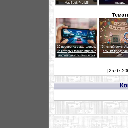
MacBook Pro M5
клавиш
Темат
10 недорогих смартфонов,
9-летний сокет A
на которых можно играть в
самым продавае
популярные онлайн игры
2026
| 25-07-20
Ко