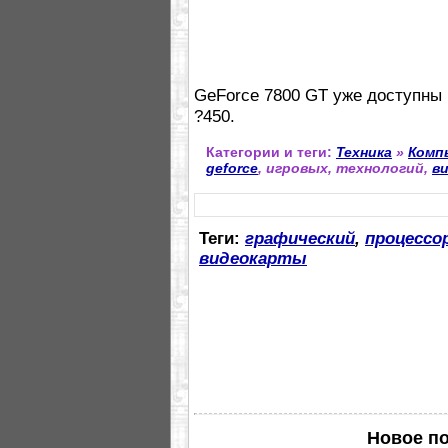
GeForce 7800 GT уже доступны 
?450.
Категории и теги:
Техника
»
Комп
geforce
, игровых, технологий,
в
Теги:
графический
,
процессо
видеокарты
Новое п