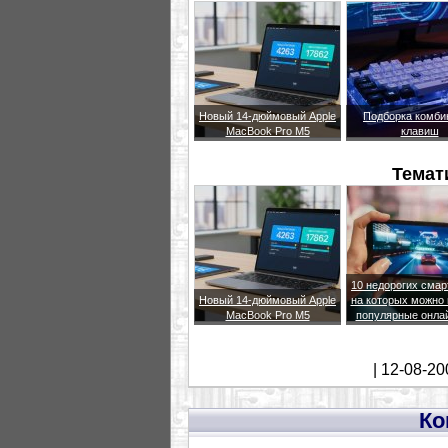
Новый 14-дюймовый Apple
Подборка комби
MacBook Pro M5
клавиш
Темат
10 недорогих сма
Новый 14-дюймовый Apple
на которых можно 
MacBook Pro M5
популярные онла
| 12-08-20
Ко