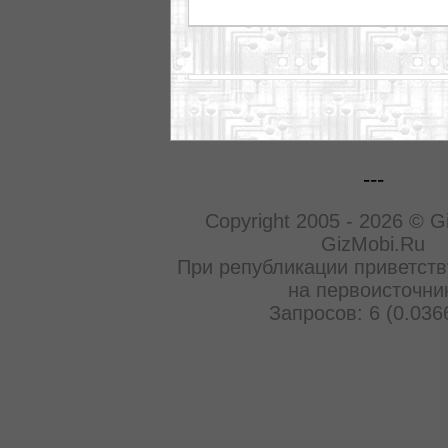
---
Copyright 2005 - 2026 © G
GizMobi.Ru
При републикации приветств
на первоисточни
Запросов: 6 (0.036