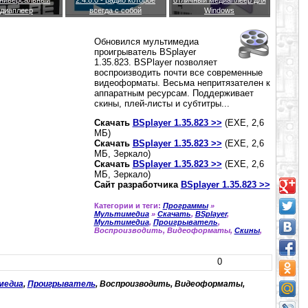
диаплеер
всегда с собой
Windows
Обновился мультимедиа
проигрыватель BSplayer
1.35.823. BSPlayer позволяет
воспроизводить почти все современные
видеоформаты. Весьма непритязателен к
аппаратным ресурсам. Поддерживает
скины, плей-листы и субтитры...
Скачать
BSplayer 1.35.823 >>
(EXE, 2,6
МБ)
Скачать
BSplayer 1.35.823 >>
(EXE, 2,6
МБ, Зеркало)
Скачать
BSplayer 1.35.823 >>
(EXE, 2,6
МБ, Зеркало)
Сайт разработчика
BSplayer 1.35.823 >>
Категории и теги:
Программы
»
Мультимедиа
»
Скачать
,
BSplayer
,
Мультимедиа
,
Проигрыватель
,
Воспроизводить, Видеоформаты,
Скины
,
0
медиа
,
Проигрыватель
, Воспроизводить, Видеоформаты,