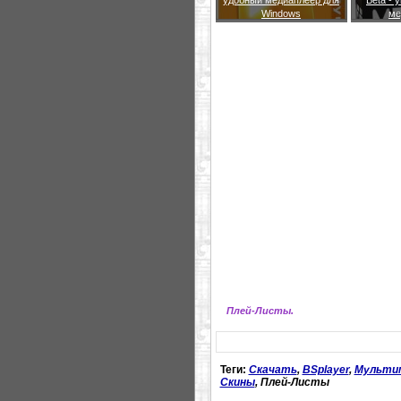
Windows
ме
Плей-Листы.
Теги:
Скачать
,
BSplayer
,
Мульти
Скины
, Плей-Листы