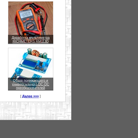
Доработка мультиметра
RICHMETERS RM113D
Обзор понижающего и
универсального DC-DC
преобразователей
[
Далее »»»
]