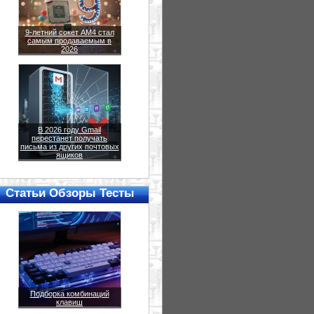
9-летний сокет AM4 стал
самым продаваемым в
2026
В 2026 году Gmail
перестанет получать
письма из других почтовых
ящиков
Статьи Обзоры Тесты
Подборка комбинаций
клавиш