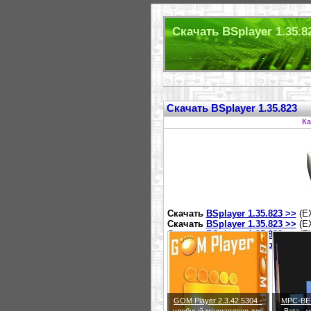
Скачать BSplayer 1.35.8
Скачать BSplayer 1.35.823
Ка
Скачать
BSplayer 1.35.823 >>
(E
Скачать
BSplayer 1.35.823 >>
(E
Скачать
BSplayer 1.35.823 >>
(E
Сайт разработчика
BSplayer 1.3
GOM Player 2.3.42.5304 -
MPC-BE 1
удобный медиаплеер для
Beta -