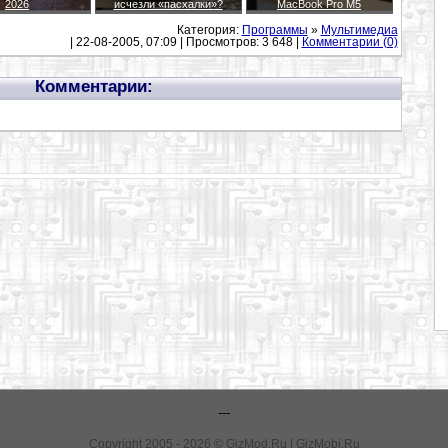
2026
исчезли «пасхалки»?
MacBook Pro M5
Категория:
Программы
»
Мультимедиа
| 22-08-2005, 07:09 | Просмотров: 3 648 |
Комментарии (0)
Комментарии:
---
Copyright 2005 - 2026 © GizMod.Ru | GizMobi.Ru