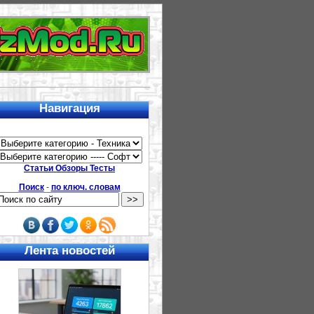
Навигация
Статьи Обзоры Тесты
Поиск
-
по ключ. словам
Лента новостей