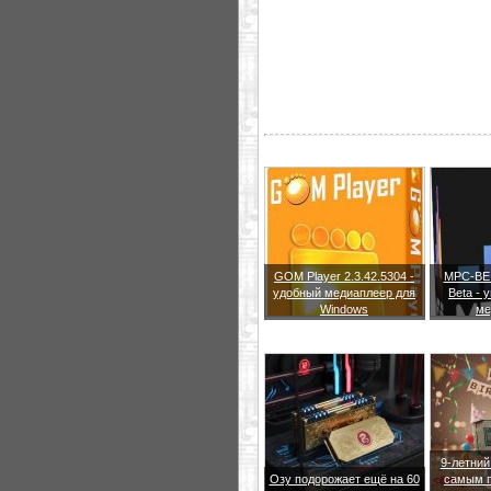
GOM Player 2.3.42.5304 -
MPC-BE 1
удобный медиаплеер для
Beta -
Windows
ме
9-летний
Озу подорожает ещё на 60
самым 