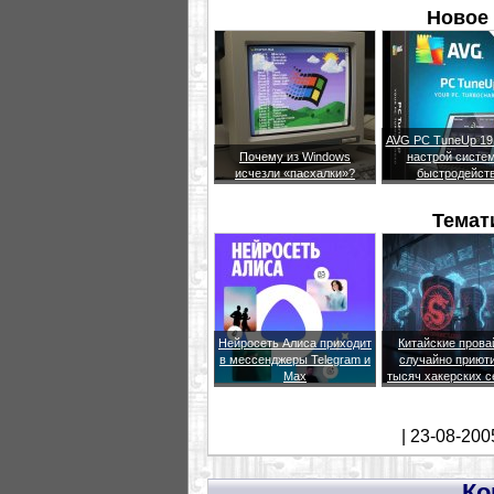
Новое 
AVG PC TuneUp 19.
Почему из Windows
настрой систем
исчезли «пасхалки»?
быстродейст
Темат
Нейросеть Алиса приходит
Китайские пров
в мессенджеры Telegram и
случайно приют
Max
тысяч хакерских 
| 23-08-200
Ко