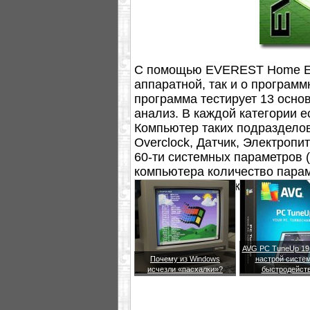
С помощью EVEREST Home Edi
аппаратной, так и о программ
программа тестирует 13 осно
анализ. В каждой категории е
Компьютер таких подраздело
Overclock, Датчик, Электропи
60-ти системных параметров 
компьютера количество парам
инсталляции язык интерфейса
AVG PC TuneUp 19.
Почему из Windows
настрой систем
исчезли «пасхалки»?
быстродейст