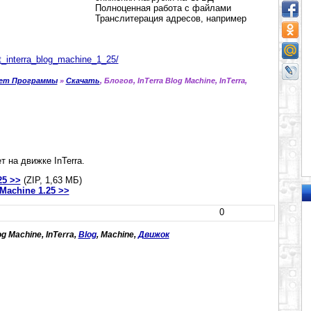
Полноценная работа с файлами
Транслитерация адресов, например
t_interra_blog_machine_1_25/
ет Программы
»
Скачать
, Блогов, InTerra Blog Machine, InTerra,
т на движке InTerra.
25 >>
(ZIP, 1,63 МБ)
 Machine 1.25 >>
0
og Machine, InTerra,
Blog
, Machine,
Движок