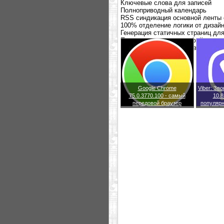
Ключевые слова для записей
Полноприводный календарь
RSS синдикация основной ленты
100% отделение логики от дизайн
Генерация статичных страниц дл
Полноценная работа с файлами
Транслитерация адресов, напри
Google Chrome
Viber: Зв
75.0.3770.100 - самый
10.8
передовой браузер
популяр