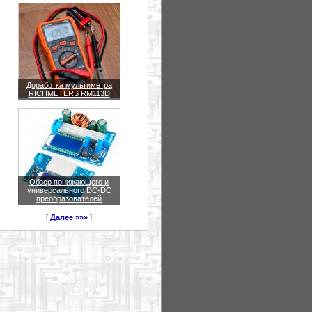
Доработка мультиметра
RICHMETERS RM113D
Обзор понижающего и
универсального DC-DC
преобразователей
[
Далее »»»
]