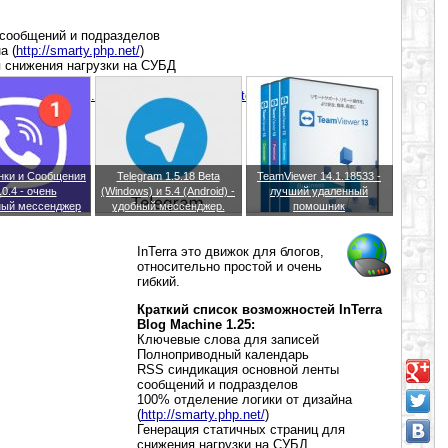
 сообщений и подразделов
а (
http://smarty.php.net/
)
я снижения нагрузки на СУБД
мер
http://gizmod.ru/2005/08/24/skachat_interra_blog_machine_1_25/
онки и Сообщения
Telegram 1.5.18 Beta
TeamViewer 14.1.18533 -
.0.4 - очень
(Windows) и 5.4 (Android) -
лучший удаленный
ный мессенджер
удобный мессенджер.
помошник
InTerra это движок для блогов,
относительно простой и очень
гибкий.
Краткий список возможностей InTerra
Blog Machine 1.25:
Ключевые слова для записей
Полноприводный календарь
RSS синдикация основной ленты
сообщений и подразделов
100% отделение логики от дизайна
(
http://smarty.php.net/
)
Генерация статичных страниц для
снижения нагрузки на СУБД