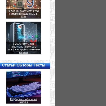
9-летний сокет AM4 стал
самым продаваемым в
2026
В 2026 году Gmail
перестанет получать
письма из других почтовых
ящиков
Статьи Обзоры Тесты
Подборка комбинаций
клавиш