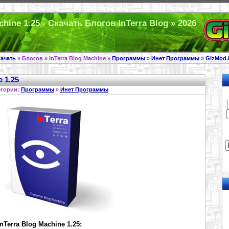
hine 1.25 - Скачать Блогов InTerra Blog » 2026
ачать
» Блогов » InTerra Blog Machine »
Программы
»
Инет Программы
»
GizMod.
 1.25
егории:
Программы
»
Инет Программы
Terra Blog Machine 1.25: