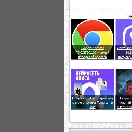
Н
Google Chrome
Viber: Зв
75.0.3770.100 - самый
10.8
передовой браузер
популяр
Нейросеть Алиса приходит
Китайск
в мессенджеры Telegram и
случайн
Max
тысяч хак