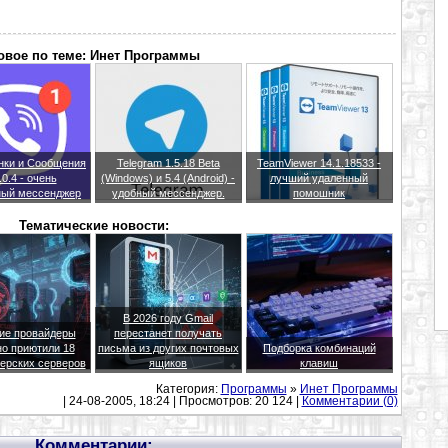
овое по теме: Инет Программы
онки и Сообщения
Telegram 1.5.18 Beta
TeamViewer 14.1.18533 -
.0.4 - очень
(Windows) и 5.4 (Android) -
лучший удаленный
ный мессенджер
удобный мессенджер.
помошник
Тематические новости:
В 2026 году Gmail
ие провайдеры
перестанет получать
о приютили 18
письма из других почтовых
Подборка комбинаций
ерских серверов
ящиков
клавиш
Категория:
Программы
»
Инет Программы
| 24-08-2005, 18:24 | Просмотров: 20 124 |
Комментарии (0)
Комментарии: