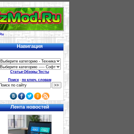
Ru
Навигация
Статьи Обзоры Тесты
Поиск
-
по ключ. словам
Лента новостей