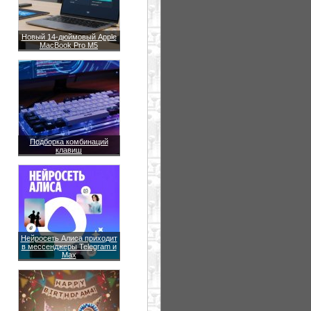
Новый 14-дюймовый Apple
MacBook Pro M5
Подборка комбинаций
клавиш
Нейросеть Алиса приходит
в мессенджеры Telegram и
Max