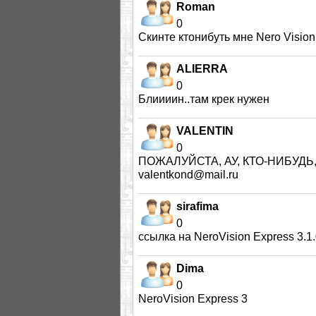
Roman
0
Скинте ктонибуть мне Nero Visio
ALIERRA
0
Блиииин..там крек нужен
VALENTIN
0
ПОЖАЛУЙСТА, АУ, КТО-НИБУДЬ, N
valentkond@mail.ru
sirafima
0
ссылка на NeroVision Express 3.1.0.16, н
Dima
0
NeroVision Express 3