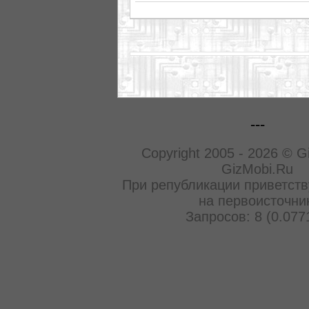
---
Copyright 2005 - 2026 © G
GizMobi.Ru
При републикации приветств
на первоисточни
Запросов: 8 (0.077