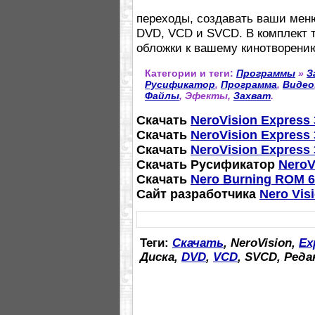
переходы, создавать ваши меню
DVD, VCD и SVCD. В комплект 
обложки к вашему кинотворени
Категории и теги:
Программы
»
З
Русификатор
,
Программа
,
Видео
Файлы
, Эфекты,
Захват
.
Скачать
NeroVision Express 
Скачать
NeroVision Express 
Скачать
NeroVision Express 
Скачать Русификатор
NeroV
Скачать
Nero Burning ROM 6
Сайт разработчика
Nero Vis
Теги:
Скачать
, NeroVision,
Ex
Диска,
DVD
,
VCD
, SVCD, Ред