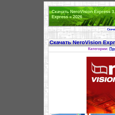
Скачать NeroVision Express 3
Express » 2026
Скач
Скачать NeroVision Expr
Категории:
Пр