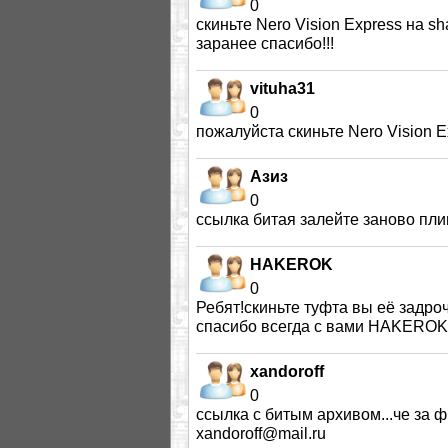
0
скиньте Nero Vision Express на s
заранее спасибо!!!
vituha31
0
пожалуйста скиньте Nero Vision E
Азиз
0
ссылка битая залейте заново пли
HAKEROK
0
Ребят!скиньте туфта вы её задро
спасибо всегда с вами HAKEROK!!
xandoroff
0
ссылка с битым архивом...че за фи
xandoroff@mail.ru