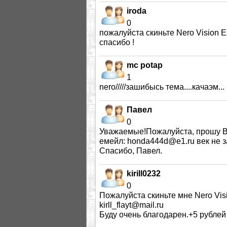
iroda
0
пожалуйста скиньте Nero Vision Exp
спасибо !
mc potap
1
nero/////зашибысь тема....качаэм...
Павел
0
Уважаемые!Пожалуйста, прошу Вас
емейл: honda444d@e1.ru век не за
Спасибо, Павел.
kirill0232
0
Пожалуйста скиньте мне Nero Visi
kirll_flayt@mail.ru
Буду очень благодарен.+5 рублей