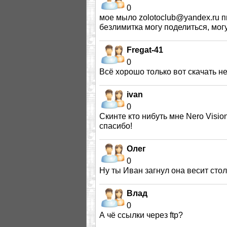
0
мое мыло zolotoclub@yandex.ru п
безлимитка могу поделиться, мог
Fregat-41
0
Всё хорошо только вот скачать не
ivan
0
Скинте кто нибуть мне Nero Visio
спасибо!
Олег
0
Ну ты Иван загнул она весит стол
Влад
0
А чё ссылки через ftp?