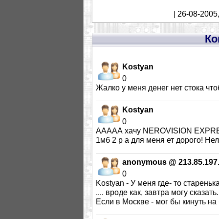
| 26-08-2005
Ко
Kostyan
0
Жалко у меня денег нет стока чт
Kostyan
0
ААААА хачу NEROVISION EXPRES
1мб 2 р а для меня ет дорого! Не
anonymous @ 213.85.197
0
Kostyan - У меня где- то стареньк
.... вроде как, завтра могу сказа
Если в Москве - мог бы кинуть на