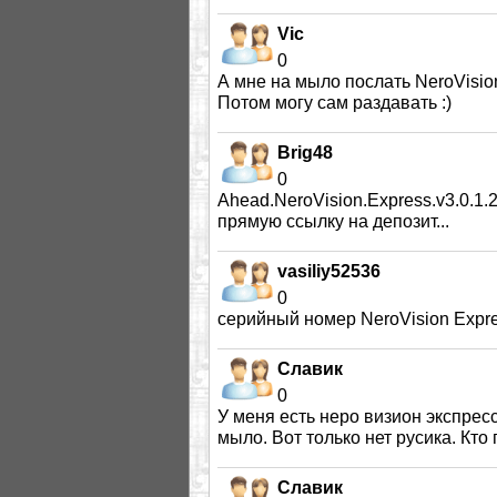
Vic
0
А мне на мыло послать NeroVision
Потом могу сам раздавать :)
Brig48
0
Ahead.NeroVision.Express.v3.0.1.
прямую ссылку на депозит...
vasiliy52536
0
серийный номер NeroVision Expre
Славик
0
У меня есть неро визион экспресс
мыло. Вот только нет русика. Кто
Славик