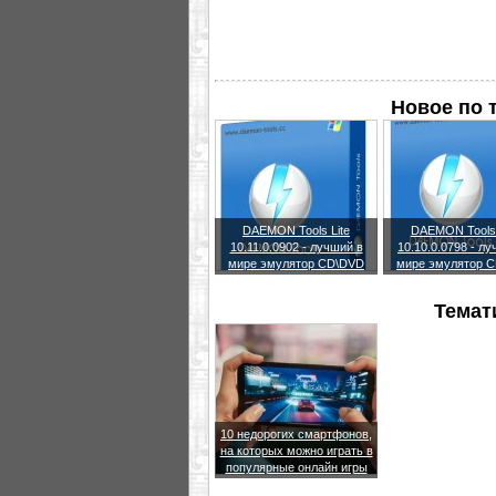
Новое по 
DAEMON Tools Lite
DAEMON Tools 
10.11.0.0902 - лучший в
10.10.0.0798 - л
мире эмулятор CD\DVD
мире эмулятор 
Темат
10 недорогих смартфонов,
на которых можно играть в
популярные онлайн игры