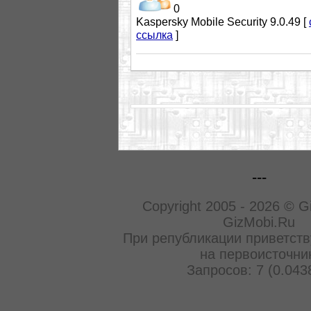
0
Kaspersky Mobile Security 9.0.49 [
ссылка
]
---
Copyright 2005 - 2026 © G
GizMobi.Ru
При републикации приветств
на первоисточни
Запросов: 7 (0.043