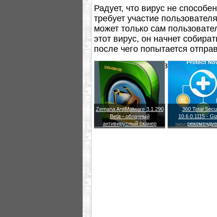
Радует, что вирус не способе
требует участие пользовател
может только сам пользовател
этот вирус, он начнет собира
после чего попытается отпра
Новый вирус обозначил старт
Zemana AntiMalware 3.1.290
360 Total Secu
Beta - облачный
10.6.0.1115 - G
антивирусный сканер
рекомендуе