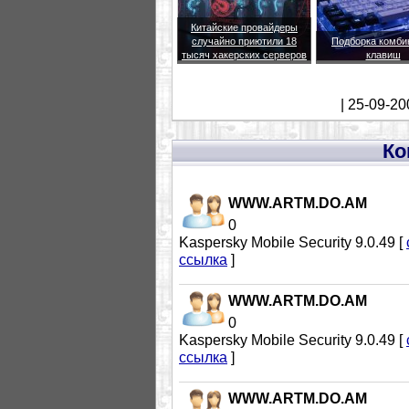
Китайские провайдеры
случайно приютили 18
Подборка комби
тысяч хакерских серверов
клавиш
| 25-09-20
Ко
WWW.ARTM.DO.AM
0
Kaspersky Mobile Security 9.0.49 [
ссылка
]
WWW.ARTM.DO.AM
0
Kaspersky Mobile Security 9.0.49 [
ссылка
]
WWW.ARTM.DO.AM