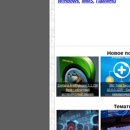
Windows
,
MMS
,
Памяти
Новое п
Zemana AntiMalware 3.1.290
360 Total Secu
Beta - облачный
10.6.0.1115 - G
антивирусный сканер
рекомендуе
Темат