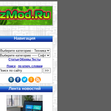
Навигация
Статьи Обзоры Тесты
Поиск
-
по ключ. словам
Лента новостей