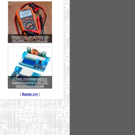
Доработка мультиметра
RICHMETERS RM113D
Обзор понижающего и
универсального DC-DC
преобразователей
[
Далее »»»
]