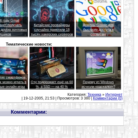
6 году Gmail
анет получать
Китайские провайдеры
Домены Google для
 других почтовых
случайно приютили 18
быстрого доступа к
ящиков
тысяч хакерских серверов
сервисам
Тематические новости:
гих смартфонов,
х можно играть в
Озу подорожает ещё на 60
Почему из Windows
ые онлайн игры
%, а SSD — на 40 %
исчезли «пасхалки»?
Категория:
Техника
»
Интернет
| 19-12-2005, 21:53 | Просмотров: 3 380 |
Комментарии (0)
Комментарии: