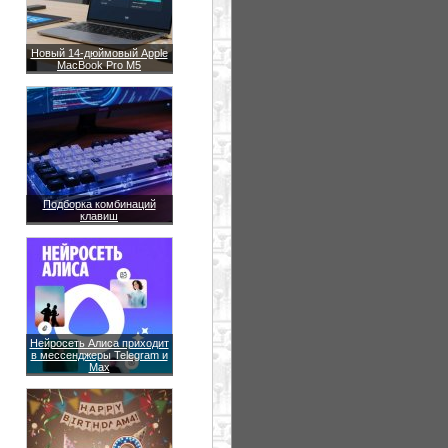
Новый 14-дюймовый Apple
MacBook Pro M5
Подборка комбинаций
клавиш
Нейросеть Алиса приходит
в мессенджеры Telegram и
Max