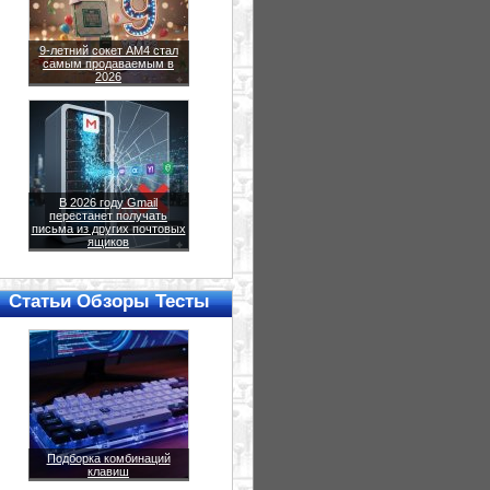
9-летний сокет AM4 стал
самым продаваемым в
2026
В 2026 году Gmail
перестанет получать
письма из других почтовых
ящиков
Статьи Обзоры Тесты
Подборка комбинаций
клавиш