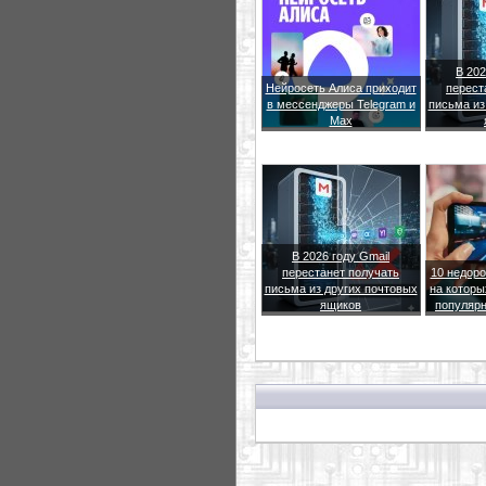
В 202
Нейросеть Алиса приходит
перест
в мессенджеры Telegram и
письма из
Max
В 2026 году Gmail
перестанет получать
10 недоро
письма из других почтовых
на которы
ящиков
популярн