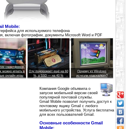
l Mobile:
нтерфейса для используемого телефона
я, включая фотографии, документы Microsoft Word и PDF
а посредством телефонного звонка, если адресат есть в
гих смартфонов,
х можно играть в
Озу подорожает ещё на 60
Почему из Windows
ые онлайн игры
%, а SSD — на 40 %
исчезли «пасхалки»?
Компания Google объявила о
запуске мобильной версии своей
популярной почтовой службы.
Gmail Mobile позволит получить доступ к
почтовому ящику Gmail с любого
мобильного устройства. Услуга бесплатна
для всех пользователей Gmail.
Основные особенности Gmail
Mobile: