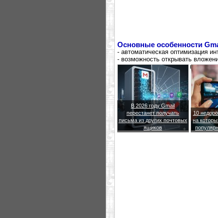
Основные особенности Gmai
- автоматическая оптимизация и
- возможность открывать вложени
- возможность отвечать на письм
записной книжке Gmail.
В 2026 году Gmail
перестанет получать
10 недоро
письма из других почтовых
на которы
ящиков
популярн