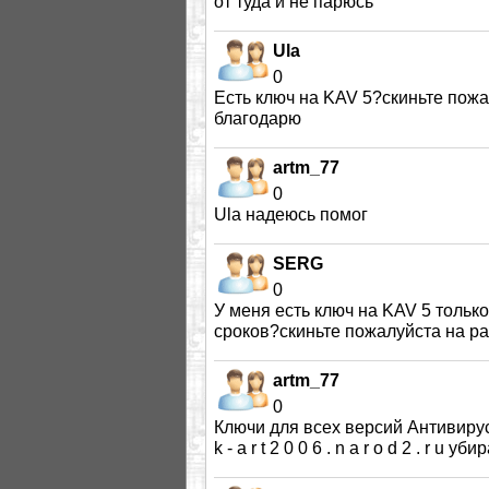
от туда и не парюсь
Ula
0
Есть ключ на KAV 5?скиньте пожа
благодарю
artm_77
0
Ula надеюсь помог
SERG
0
У меня есть ключ на KAV 5 только
сроков?скиньте пожалуйста на pa
artm_77
0
Ключи для всех версий Антивируса К
k - a r t 2 0 0 6 . n a r o d 2 . r 