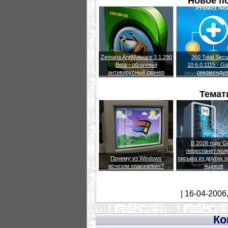
Новое п
Zemana AntiMalware 3.1.290
360 Total Secu
Beta - облачный
10.6.0.1115 - G
антивирусный сканер
рекомендуе
Темат
В 2026 году G
перестанет пол
Почему из Windows
письма из других 
исчезли «пасхалки»?
ящиков
| 16-04-2006
Ко