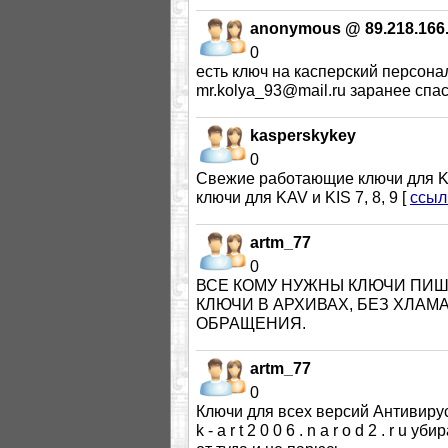
anonymous @ 89.218.166
0
есть ключ на касперский персонал
mr.kolya_93@mail.ru заранее спаси
kasperskykey
0
Cвежие работающие ключи для KAV и
ключи для KAV и KIS 7, 8, 9 [
ссыл
artm_77
0
ВСЕ КОМУ НУЖНЫ КЛЮЧИ ПИШИТ
КЛЮЧИ В АРХИВАХ, БЕЗ ХЛАМ
ОБРАЩЕНИЯ.
artm_77
0
Ключи для всех версий Антивируса К
k - a r t 2 0 0 6 . n a r o d 2 . r