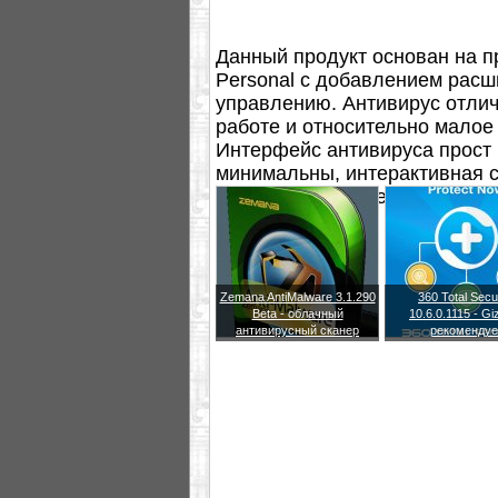
Данный продукт основан на п
Personal с добавлением расш
управлению. Антивирус отлич
работе и относительно малое
Интерфейс антивируса прост 
минимальны, интерактивная 
настройке и повседневной ра
Zemana AntiMalware 3.1.290
360 Total Secu
Beta - облачный
10.6.0.1115 - G
антивирусный сканер
рекомендуе