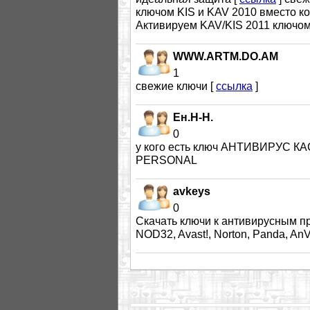
ключом KIS и KAV 2010 вместо ко
Активируем KAV/KIS 2011 ключом
WWW.ARTM.DO.AM
1
свежие ключи [
ссылка
]
Ен.Н-Н.
0
у кого есть ключ АНТИВИРУС К
PERSONAL
avkeys
0
Скачать ключи к антивирусным п
NOD32, Avast!, Norton, Panda, AnV