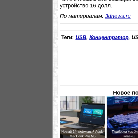
устройство 16 долл.
По материалам:
3dnews.ru
Теги:
USB
,
Концентратор
, U
Новое п
Новый 14-дюймовый Apple
Подборка комби
MacBook Pro M5
клавиш