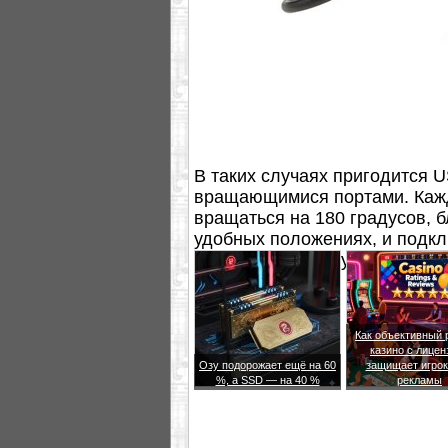
В таких случаях пригодится U
вращающимися портами. Кажд
вращаться на 180 градусов, б
удобных положениях, и подкл
мешать друг другу.
Как объективный 
казино с лицен
Озу подорожает ещё на 60
защищает игрок
%, а SSD — на 40 %
рекламы