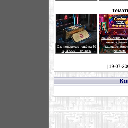
Темат
Как объективный 
казино с лицен
Озу подорожает ещё на 60
защищает игрок
%, а SSD — на 40 %
рекламы
| 19-07-20
Ко