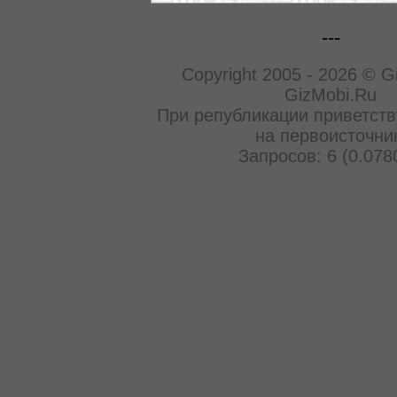
---
Copyright 2005 - 2026 © G
GizMobi.Ru
При републикации приветств
на первоисточни
Запросов: 6 (0.078