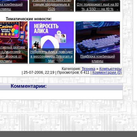
ка комбинаций
самым продаваемым в
Озу подорожает ещё на 60
клавиш
2026
%, а SSD — на 40 %
Тематические новости:
ктивный рейтинг
о с лицензией
Нейросеть Алиса приходит
ет игроков от
в мессенджеры Telegram и
Подборка комбинаций
рекламы
Max
клавиш
Категория:
Техника
»
Компьютеры
| 25-07-2006, 22:19 | Просмотров: 6 411 |
Комментарии (0)
Комментарии: