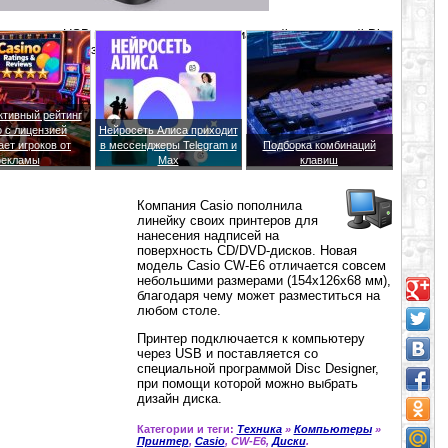
еру через USB и поставляется со специальной программой Disc
жно выбрать дизайн диска.
ктивный рейтинг
о с лицензией
Нейросеть Алиса приходит
ет игроков от
в мессенджеры Telegram и
Подборка комбинаций
рекламы
Max
клавиш
Компания Casio пополнила
линейку своих принтеров для
нанесения надписей на
поверхность CD/DVD-дисков. Новая
модель Casio CW-E6 отличается совсем
небольшими размерами (154x126x68 мм),
благодаря чему может разместиться на
любом столе.
Принтер подключается к компьютеру
через USB и поставляется со
специальной программой Disc Designer,
при помощи которой можно выбрать
дизайн диска.
Категории и теги:
Техника
»
Компьютеры
»
Принтер
,
Casio
, CW-E6,
Диски
.