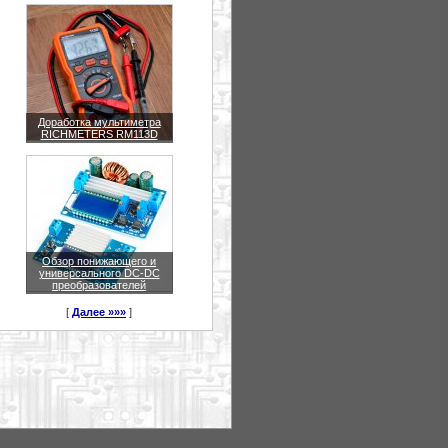
Доработка мультиметра
RICHMETERS RM113D
Обзор понижающего и
универсального DC-DC
преобразователей
[
Далее »»»
]