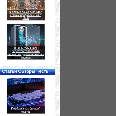
9-летний сокет AM4 стал
самым продаваемым в
2026
В 2026 году Gmail
перестанет получать
письма из других почтовых
ящиков
Статьи Обзоры Тесты
Подборка комбинаций
клавиш