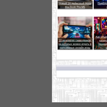
Новый 14-дюймовый Apple
Подбор
MacBook Pro M5
Как объе
10 недорогих смартфонов,
казин
на которых можно играть в
защища
популярные онлайн игры