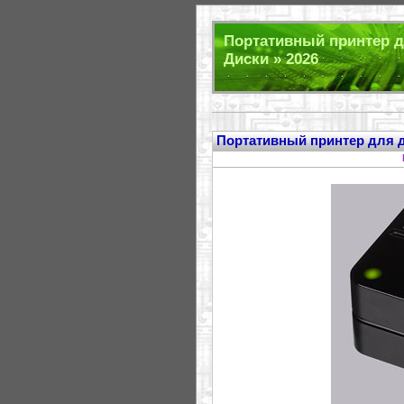
Портативный принтер дл
Диски » 2026
Портативный принтер для д