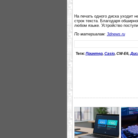
На печать одного диска уходит н
строк текста. Благодаря обширно
любом языке. Устройство поступи
По материалам:
3dnews.ru
Теги:
Принтер
,
Casio
, CW-E6,
Дис