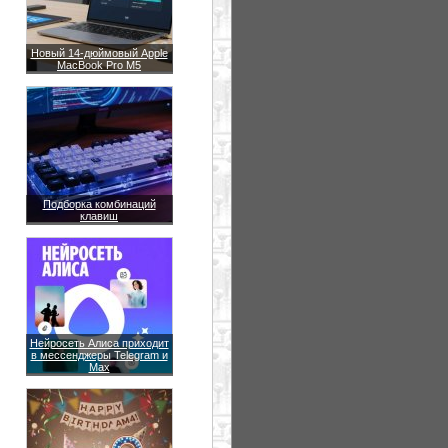
Новый 14-дюймовый Apple
MacBook Pro M5
Подборка комбинаций
клавиш
Нейросеть Алиса приходит
в мессенджеры Telegram и
Max