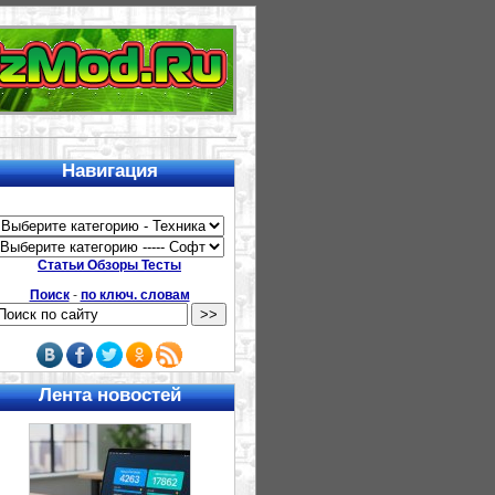
Навигация
Статьи Обзоры Тесты
Поиск
-
по ключ. словам
Лента новостей