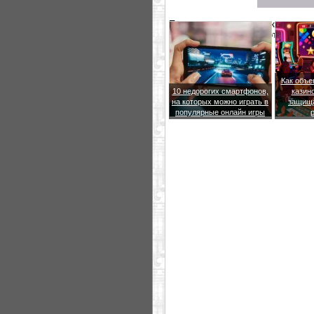
Принтер подключается к компьют
Designer, при помощи которой мо
Как объе
10 недорогих смартфонов,
казин
на которых можно играть в
защища
популярные онлайн игры