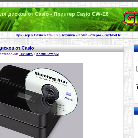
я дисков от Casio - Принтер Casio CW-E6
Принтер
»
Casio
» CW-E6 »
Техника
»
Компьютеры
»
GizMod.Ru
исков от Casio
Категории:
Техника
»
Компьютеры