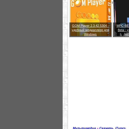
музыкальные и видео клипы встр
GOM Player 2.3.42.5304 -
MPC-BE 1
удобный медиаплеер для
Beta -
Windows
ме
Мультимедиа
»
Скачать
,
iTunes
.