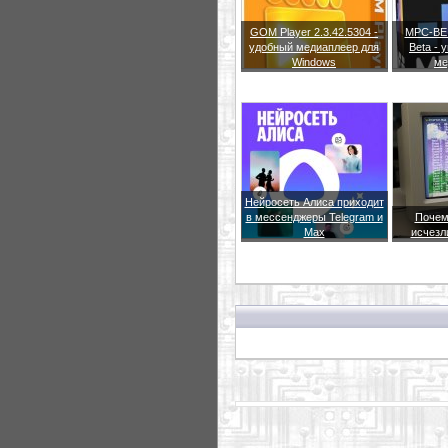
GOM Player 2.3.42.5304 -
MPC-BE 1
удобный медиаплеер для
Beta -
Windows
ме
Нейросеть Алиса приходит
в мессенджеры Telegram и
Почем
Max
исчезл