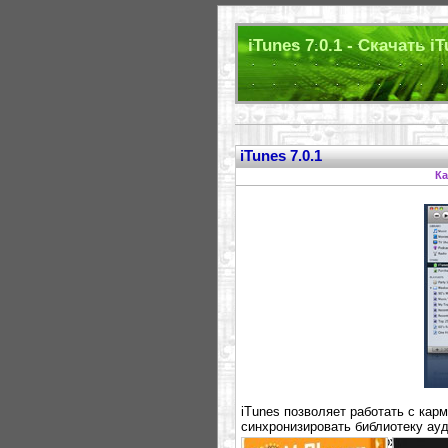
iTunes 7.0.1 - Скачать i
iTunes 7.0.1
Ка
iTunes позволяет работать с кар
синхронизировать библиотеку ау
помощью программы можно легко 