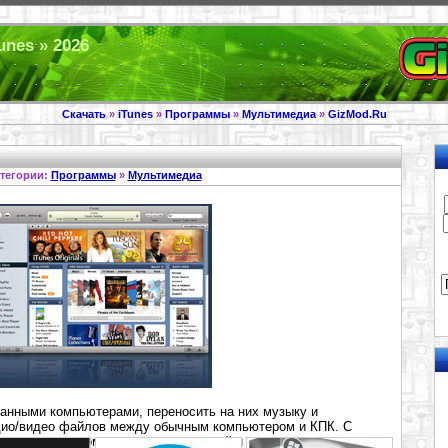
Tunes » 2026
Скачать
»
iTunes
»
Программы
»
Мультимедиа
»
GizMod.Ru
тегории:
Программы
»
Мультимедиа
манными компьютерами, переносить на них музыку и
дио/видео файлов между обычным компьютером и КПК. С
составлять компакт-диски с музыкой и проигрывать