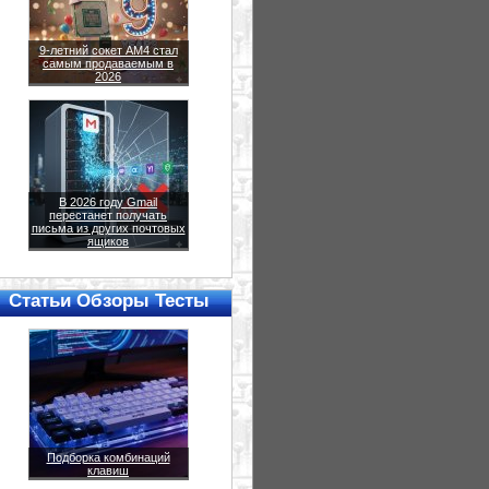
9-летний сокет AM4 стал
самым продаваемым в
2026
В 2026 году Gmail
перестанет получать
письма из других почтовых
ящиков
Статьи Обзоры Тесты
Подборка комбинаций
клавиш