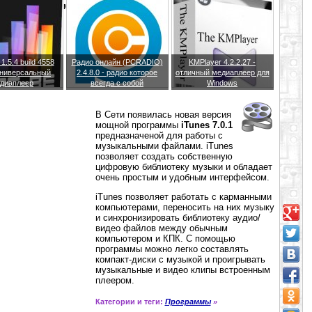
оенным плеером.
.5.4 build 4558
Радио онлайн (PCRADIO)
KMPlayer 4.2.2.27 -
 универсальный
2.4.8.0 - радио которое
отличный медиаплеер для
диаплеер
всегда с собой
Windows
В Сети появилась новая версия
мощной программы
iTunes 7.0.1
предназначеной для работы с
музыкальными файлами. iTunes
позволяет создать собственную
цифровую библиотеку музыки и обладает
очень простым и удобным интерфейсом.
iTunes позволяет работать с карманными
компьютерами, переносить на них музыку
и синхронизировать библиотеку аудио/
видео файлов между обычным
компьютером и КПК. С помощью
программы можно легко составлять
компакт-диски с музыкой и проигрывать
музыкальные и видео клипы встроенным
плеером.
Категории и теги:
Программы
»