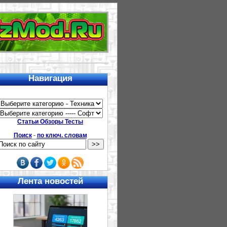
Навигация
Статьи Обзоры Тесты
Поиск
-
по ключ. словам
Лента новостей