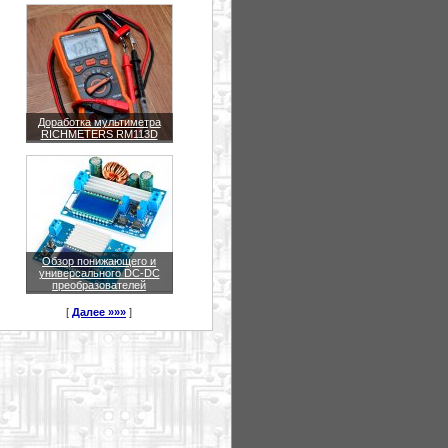
Доработка мультиметра
RICHMETERS RM113D
Обзор понижающего и
универсального DC-DC
преобразователей
[
Далее »»»
]