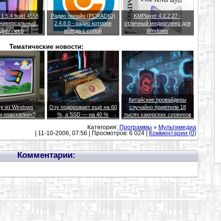
.5.4 build 4558
Радио онлайн (PCRADIO)
KMPlayer 4.2.2.27 -
 универсальный
2.4.8.0 - радио которое
отличный медиаплеер для
диаплеер
всегда с собой
Windows
Тематические новости:
Китайские провайдеры
у из Windows
Озу подорожает ещё на 60
случайно приютили 18
и «пасхалки»?
%, а SSD — на 40 %
тысяч хакерских серверов
Категория:
Программы
»
Мультимедиа
| 11-10-2006, 07:56 | Просмотров: 6 024 |
Комментарии (0)
Комментарии: