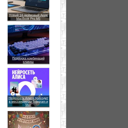
Новый 14-дюймовый Apple
MacBook Pro M5
Подборка комбинаций
клавиш
Нейросеть Алиса приходит
в мессенджеры Telegram и
Max