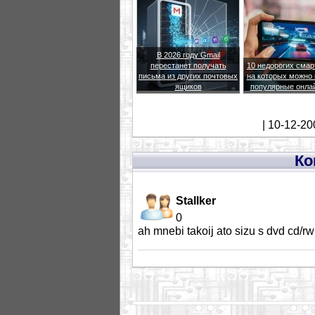
В 2026 году Gmail
перестанет получать
10 недорогих сма
письма из других почтовых
на которых можно 
ящиков
популярные онла
| 10-12-20
Ко
Stallker
0
ah mnebi takoij ato sizu s dvd cd/rw