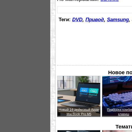
Теги:
DVD
,
Привод
,
Samsung
,
Новое п
Новый 14-дюймовый Apple
Подборка комби
MacBook Pro M5
клавиш
Темат