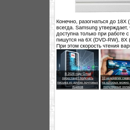
Конечно, разогнаться до 18X 
всегда. Samsung утверждает, 
доступна только при работе
пишутся на 6X (DVD-RW), 8X
При этом скорость чтения ва
ROM).
В 2026 году Gmail
перестанет получать
10 недорогих сма
письма из других почтовых
на которых можно 
ящиков
популярные онла