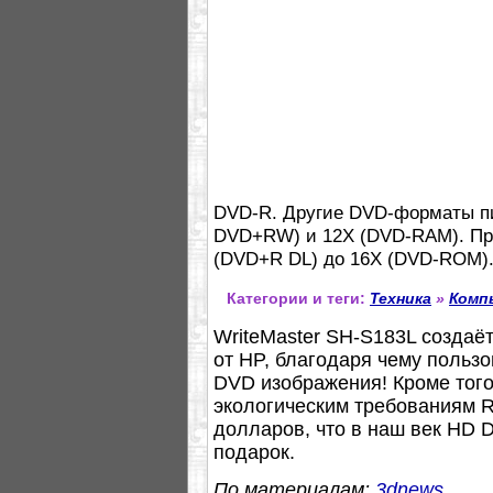
DVD-R. Другие DVD-форматы п
DVD+RW) и 12X (DVD-RAM). При
(DVD+R DL) до 16X (DVD-ROM)
Категории и теги:
Техника
»
Комп
WriteMaster SH-S183L создаёт
от HP, благодаря чему пользо
DVD изображения! Кроме того
экологическим требованиям R
долларов, что в наш век HD D
подарок.
По материалам:
3dnews