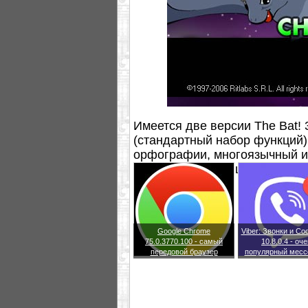
Имеется две версии The Bat! 3
(стандартный набор функций) 
орфографии, многоязычный и
аутентификация, шифрование 
Google Chrome
Viber: Звонки и С
75.0.3770.100 - самый
10.8.0.4 - оч
передовой браузер
популярный месс