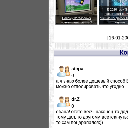
В 2026 году G
перестанет пол
Почему из Windows
письма из других 
исчезли «пасхалки»?
ящиков
| 16-01-20
Ко
stepa
0
а я знаю более дешевый способ Б
можно отполировать что угодно
dr.Z
0
обана! отето весч, наконец-то дод
тому дал, то другому, все клянуть
то сам поцарапался:))