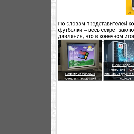
По словам представителей ко
футболки – весь секрет закл
давления, что в конечном ито
поверхности диска.
В 2026 году G
перестанет пол
Почему из Windows
письма из других 
исчезли «пасхалки»?
ящиков