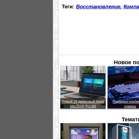
Теги:
Восстановление
,
Комп
Новое п
Новый 14-дюймовый Apple
Подборка комби
MacBook Pro M5
клавиш
Темат