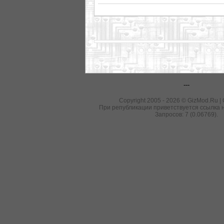
---
Copyright 2005 - 2026 © GizMod.Ru |
При републикации приветствуется ссылка н
Запросов: 7 (0.06769).