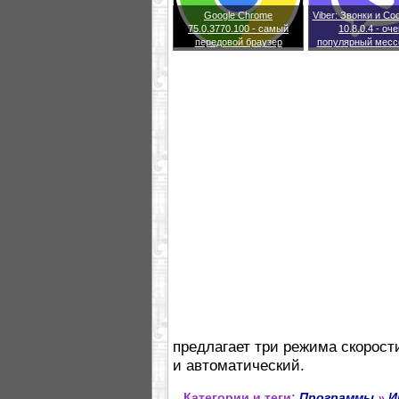
Google Chrome
Viber: Звонки и С
75.0.3770.100 - самый
10.8.0.4 - оч
передовой браузер
популярный месс
предлагает три режима скорост
и автоматический.
Категории и теги:
Программы
»
И