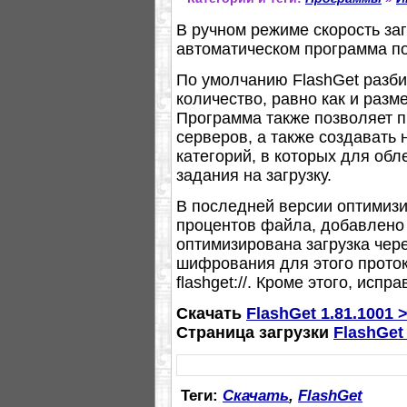
В ручном режиме скорость за
автоматическом программа по
По умолчанию FlashGet разбив
количество, равно как и разм
Программа также позволяет 
серверов, а также создавать
категорий, в которых для обл
задания на загрузку.
В последней версии оптимизи
процентов файла, добавлен
оптимизирована загрузка чере
шифрования для этого прото
flashget://. Кроме этого, исп
Скачать
FlashGet 1.81.1001 
Страница загрузки
FlashGet
Теги:
Скачать
,
FlashGet