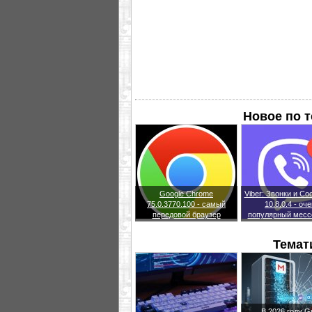
Новое по 
Google Chrome
Viber: Звонки и С
75.0.3770.100 - самый
10.8.0.4 - оч
передовой браузер
популярный месс
Темат
В 2026 году G