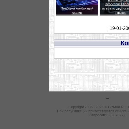
перестанет пол
Подборка комбинаций
письма из других 
клавиш
ящиков
| 19-01-20
Ко
---
Copyright 2005 - 2026 © GizMod.Ru |
При републикации приветствуется ссылка н
Запросов: 6 (0.07627).