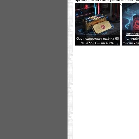
носитель размером с привычный 
данных.
Китайск
Озу подорожает ещё на 60
случайн
%, а SSD — на 40 %
тысяч хак