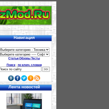
Навигация
Статьи Обзоры Тесты
Поиск
-
по ключ. словам
Лента новостей