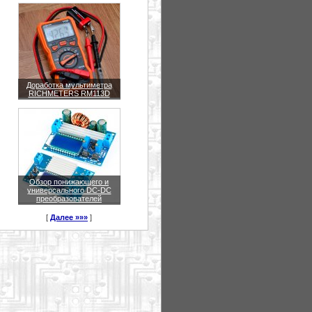
Доработка мультиметра
RICHMETERS RM113D
Обзор понижающего и
универсального DC-DC
преобразователей
[
Далее »»»
]