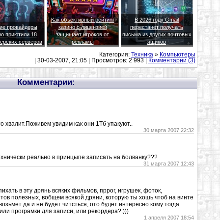
Как объективный рейтинг
В 2026 году Gmail
ие провайдеры
казино с лицензией
перестанет получать
о приютили 18
защищает игроков от
письма из других почтовых
ерских серверов
рекламы
ящиков
Категория:
Техника
»
Компьютеры
| 30-03-2007, 21:05 | Просмотров: 2 993 |
Комментарии (3)
Комментарии:
о хвалит.Поживем увидим как они 1Тб упакуют..
30 марта 2007 22:32
ехнически реально в принцыпе записать на болванку???
31 марта 2007 12:43
ихать в эту дрянь всяких фильмов, пррог, игрушек, фоток,
тов полезных, вобщем всякой дряни, которую ты хошь чтоб на винте
 возьмет да и не будет читсться, ото будет интересно кому тогда
или програмки для записи, или рекордера?:)))
1 апреля 2007 18:54