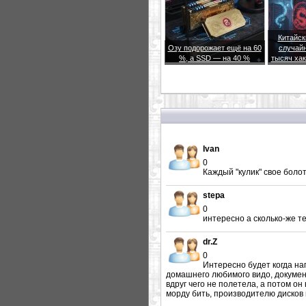
Китайск
Озу подорожает ещё на 60
случайн
%, а SSD — на 40 %
тысяч хак
Ivan
0
Каждый "кулик" свое болот
stepa
0
интересно а сколько-же т
dr.Z
0
Интересно будет когда нап
домашнего любимого видо, докумен
вдруг чего не полетела, а потом он
морду бить, производителю дисков 