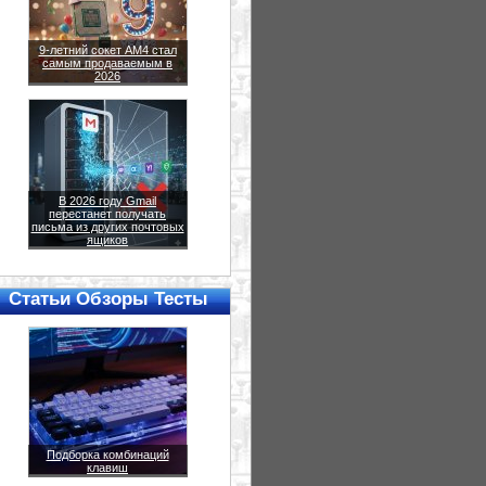
9-летний сокет AM4 стал
самым продаваемым в
2026
В 2026 году Gmail
перестанет получать
письма из других почтовых
ящиков
Статьи Обзоры Тесты
Подборка комбинаций
клавиш