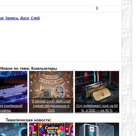
0
ия
,
Запись
,
Диск
,
Слой
Новое по теме: Компьютеры
9-летний сокет AM4 стал
ка комбинаций
самым продаваемым в
Озу подорожает ещё на 60
клавиш
2026
%, а SSD — на 40 %
Тематические новости: