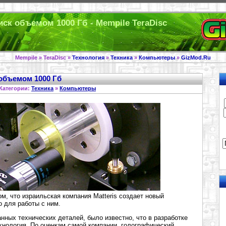
ск объемом 1000 Гб - Mempile TeraDisc
Mempile » TeraDisc »
Технология
»
Техника
»
Компьютеры
»
GizMod.Ru
объемом 1000 Гб
Категории:
Техника
»
Компьютеры
м, что израильская компания Matteris создает новый
о для работы с ним.
нных технических деталей, было известно, что в разработке
хнология. По оценкам самой компании, голографический