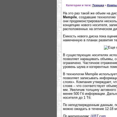
Категории и теги:
Техника
»
Комп
На это раз такой же объем на д
Mempile
, создавшие технологию
они продемонстрировали несколь
концепцию нового носителя, зап
расположенных на оптическом ди
Емкость нового диска пока оцени
намеченную в планах развития те
В существующих носителях испо
позволяет наращивать объемы, с
ограничено. Частичное отражени
уровень шума и когерентных пом
В технологии Mempile использует
позволяет записывать информаци
слоях». Компания утверждает, чт
слоев – что соответствует объем
мм. Увеличив толщину активного 
менее 500 Гб информации. Дальне
носителя до 1 Тб.
По неподтвержденным данным, по
можно ожидать в течение 12-18 м
По материалам:
IXBT.com