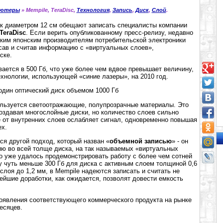
ьютеры
» Mempile, TeraDisc,
Технология
,
Запись
,
Диск
,
Слой
.
иск диаметром 12 см обещают записать специалисты компании
TeraDisc
. Если верить опубликованному пресс-релизу, недавно
ким японским производителям потребительской электроники
исав и считав информацию с «виртуальных слоев»,
ске.
вается в 500 Гб, что уже более чем вдвое превышает величину,
хнологии, использующей «синие лазеры», на 2010 год.
льзуется светоотражающие, полупрозрачные материалы. Это
оздавая многослойные диски, но количество слоев сильно
е от внутренних слоев ослабляет сигнал, одновременно повышая
ех.
ся другой подход, который назван «
объемной записью
» - он
ю во всей толще диска, на так называемых «виртуальных
о уже удалось продемонстрировать работу с более чем сотней
у чуть меньше 300 Гб для диска с активным слоем толщиной 0,6
слоя до 1,2 мм, в Mempile надеются записать и считать не
йшие доработки, как ожидается, позволят довести емкость
явления соответствующего коммерческого продукта на рынке
есяцев.