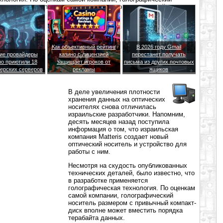
компакт-диск вполне может вместить порядка терабайта
Как объективный рейтинг
В 2026 году Gmail
ие провайдеры
казино с лицензией
перестанет получать
о приютили 18
защищает игроков от
письма из других почтовых
ерских серверов
рекламы
ящиков
В деле увеличения плотности
хранения данных на оптических
носителях снова отличилась
израильские разработчики. Напомним,
десять месяцев назад поступила
информация о том, что израильская
компания Matteris создает новый
оптический носитель и устройство для
работы с ним.
Несмотря на скудость опубликованных
технических деталей, было известно, что
в разработке применяется
голографическая технология. По оценкам
самой компании, голографический
носитель размером с привычный компакт-
диск вполне может вместить порядка
терабайта данных.