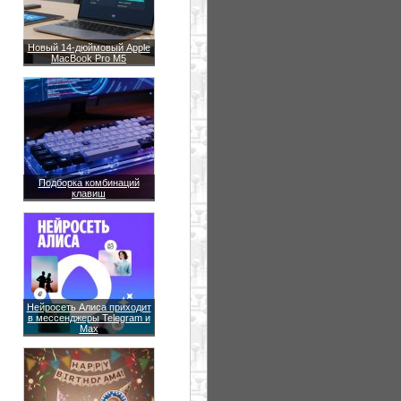
Новый 14-дюймовый Apple
MacBook Pro M5
Подборка комбинаций
клавиш
Нейросеть Алиса приходит
в мессенджеры Telegram и
Max