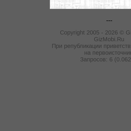
---
Copyright 2005 - 2026 © G
GizMobi.Ru
При републикации приветств
на первоисточни
Запросов: 6 (0.062