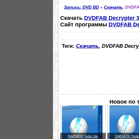
Запись: DVD BD
»
Скачать
, DVDFA
Скачать
DVDFAB Decrypter 3.
Сайт программы
DVDFAB De
Теги:
Скачать
, DVDFAB Decry
Новое по 
DAEMON Tools Lite
DAEMON Tools 