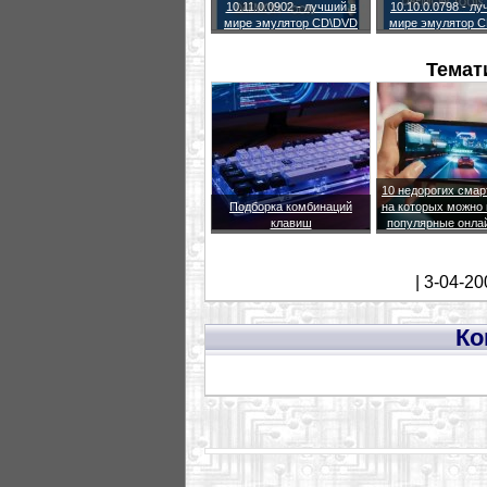
10.11.0.0902 - лучший в
10.10.0.0798 - л
мире эмулятор CD\DVD
мире эмулятор 
Темат
10 недорогих сма
Подборка комбинаций
на которых можно 
клавиш
популярные онла
| 3-04-20
Ко