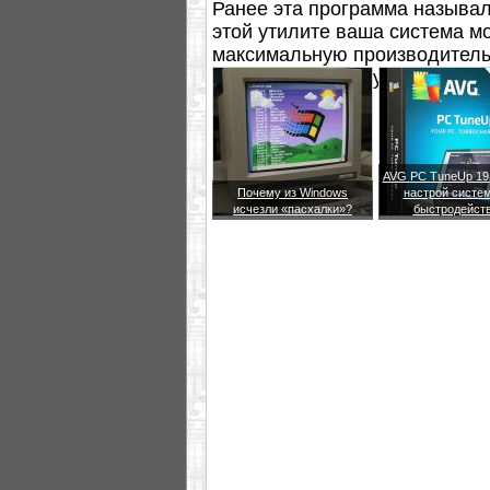
Ранее эта программа называл
этой утилите ваша система м
максимальную производитель
настроить систему на максим
AVG PC TuneUp 19.
Почему из Windows
настрой систем
исчезли «пасхалки»?
быстродейст