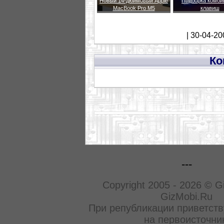
Новый 14-дюймовый Apple
Подборка комби
MacBook Pro M5
клавиш
| 30-04-20
Ко
---
Copyright 2005 - 2026 © G
GizMobi.Ru
При републикации приветств
на первоисточни