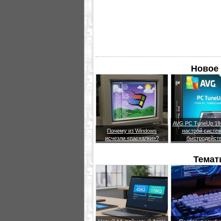
Новое 
AVG PC TuneUp 19.
Почему из Windows
настрой систем
исчезли «пасхалки»?
быстродейст
Темат