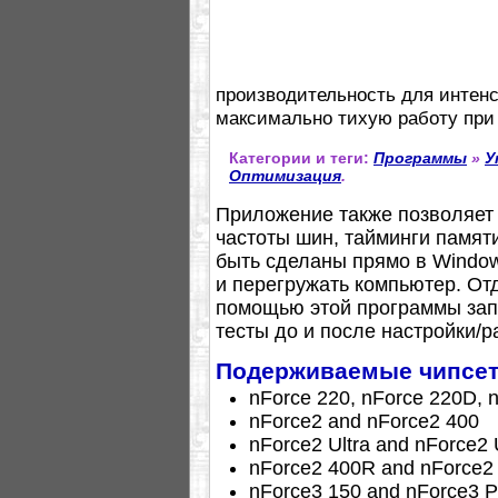
производительность для интенс
максимально тихую работу при
Категории и теги:
Программы
»
У
Оптимизация
.
Приложение также позволяет б
частоты шин, тайминги памят
быть сделаны прямо в Windows
и перегружать компьютер. От
помощью этой программы запу
тесты до и после настройки/р
Подерживаемые чипсе
nForce 220, nForce 220D, 
nForce2 and nForce2 400
nForce2 Ultra and nForce2 
nForce2 400R and nForce2 
nForce3 150 and nForce3 