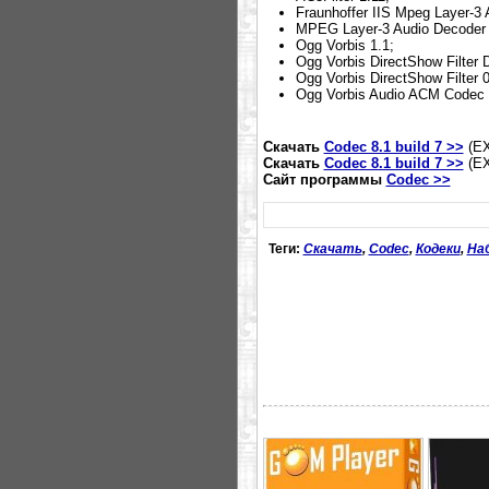
Fraunhoffer IIS Mpeg Layer-3
MPEG Layer-3 Audio Decoder 
Ogg Vorbis 1.1;
Ogg Vorbis DirectShow Filter 
Ogg Vorbis DirectShow Filter 0
Ogg Vorbis Audio ACM Codec 0
Скачать
Codec 8.1 build 7 >>
(E
Скачать
Codec 8.1 build 7 >>
(E
Сайт программы
Codec >>
Теги:
Скачать
,
Codec
,
Кодеки
,
На