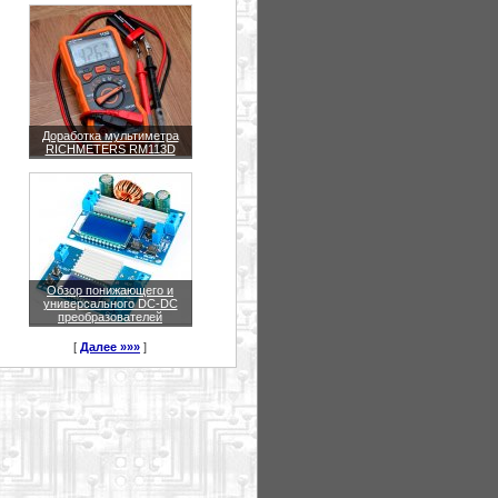
Доработка мультиметра
RICHMETERS RM113D
Обзор понижающего и
универсального DC-DC
преобразователей
[
Далее »»»
]