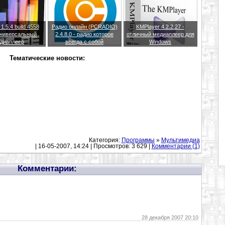
.5.4 build 4558
Радио онлайн (PCRADIO)
KMPlayer 4.2.2.27 -
 универсальный
2.4.8.0 - радио которое
отличный медиаплеер для
диаплеер
всегда с собой
Windows
Тематические новости:
Категория:
Программы
»
Мультимедиа
| 16-05-2007, 14:24 | Просмотров: 3 629 |
Комментарии (1)
Комментарии:
28 декабря 2007 20:10