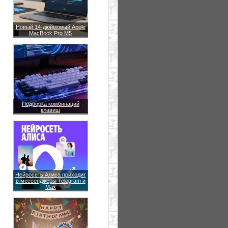
Новый 14-дюймовый Apple
MacBook Pro M5
Подборка комбинаций
клавиш
Нейросеть Алиса приходит
в мессенджеры Telegram и
Max