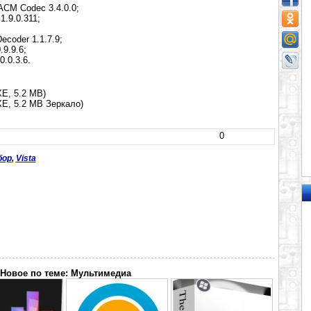
 ACM Codec 3.4.0.0;
1.9.0.311;
Decoder 1.1.7.9;
.9.9.6;
.0.3.6.
XE, 5.2 MB)
XE, 5.2 MB Зеркало)
0
бор
,
Vista
Новое по теме: Мультимедиа