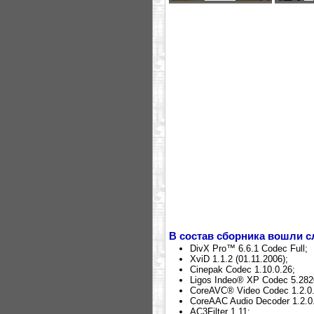
В состав сборника вошли 
DivX Pro™ 6.6.1 Codec Full;
XviD 1.1.2 (01.11.2006);
Cinepak Codec 1.10.0.26;
Ligos Indeo® XP Codec 5.282
CoreAVC® Video Codec 1.2.0.
CoreAAC Audio Decoder 1.2.0.
AC3Filter 1.11;