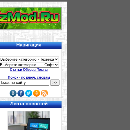
Навигация
Статьи Обзоры Тесты
Поиск
-
по ключ. словам
Лента новостей