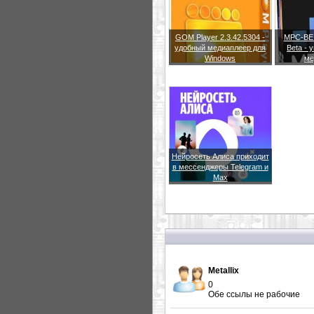
GOM Player 2.3.42.5304 -
MPC-BE 1
удобный медиаплеер для
Beta -
Windows
ме
Нейросеть Алиса приходит
в мессенджеры Telegram и
Max
Metallix
0
Обе ссылы не рабочие