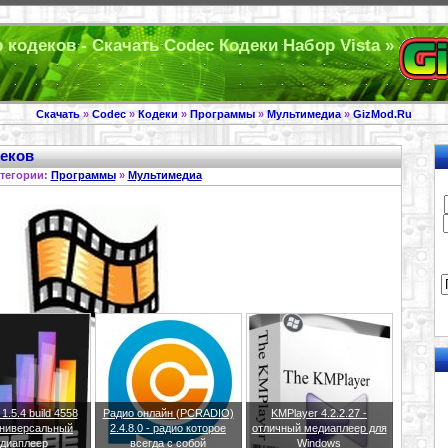
ор кодеков - Скачать Codec Кодеки Набор Vista »
Скачать
»
Codec
»
Кодеки
»
Программы
»
Мультимедиа
»
GizMod.Ru
деков
тегории:
Программы
»
Мультимедиа
.5.4 build 4558
Радио онлайн (PCRADIO)
KMPlayer 4.2.2.27 -
 универсальный
2.4.8.0 - радио которое
отличный медиаплеер для
диаплеер
всегда с собой
Windows