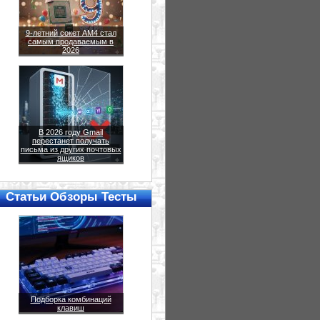
9-летний сокет AM4 стал
самым продаваемым в
2026
В 2026 году Gmail
перестанет получать
письма из других почтовых
ящиков
Статьи Обзоры Тесты
Подборка комбинаций
клавиш