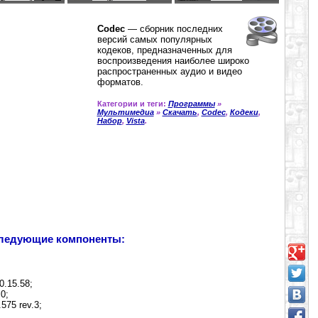
Codec
— сборник последних
версий самых популярных
кодеков, предназначенных для
воспроизведения наиболее широко
распространенных аудио и видео
форматов.
Категории и теги:
Программы
»
Мультимедиа
»
Скачать
,
Codec
,
Кодеки
,
Набор
,
Vista
.
следующие компоненты:
0.15.58;
0;
575 rev.3;