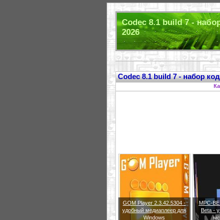
Codec 8.1 build 7 - наб
2026
Codec 8.1 build 7 - набор ко
Ка
GOM Player 2.3.42.5304 -
MPC-BE 1
удобный медиаплеер для
Beta -
Windows
ме