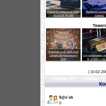
Новый 14-дюймовый Apple
Подборка комби
MacBook Pro M5
клавиш
Темат
9-летний сокет AM4 стал
самым продаваемым в
Озу подорожает е
2026
%, а SSD — на
| 10-02-20
Ко
$@n`ok
0