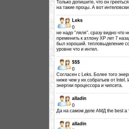
Только допишите, что он греетьс
на такие процы. А вот интеловские
Leks
0
не надо "ляля". сразу видно что 
пременить к атлону ХР лет 7 наза
был хороший. тепловыделение с
уровне что и интел.
$$$
0
Согласен с Leks. Более того эн
ниже чем у их собратьев от Intel
энергии процессора и чипсета.
alladin
0
Да на самом деле АМД the best а т
alladin