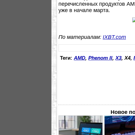
перечисленных продуктов AM
уже в начале марта.
По материалам:
IXBT.com
Теги:
AMD
,
Phenom II
,
X3
, X4,
Новое п