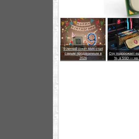
9-летний сокет AM4 стал
самым продаваемым в
Озу подорожает е
2026
%, а SSD — на