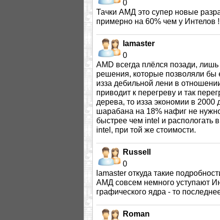
0
Тачки АМД это супер новые разр
примерно на 60% чем у Интелов !!!
lamaster
0
AMD всегда плёлся позади, лишь
решения, которые позволяли бы ем
изза дебильной лени в отношении
приводит к перегреву и так пере
дерева, то изза экономии в 2000
шарабана на 18% нафиг не нужно
быстрее чем intel и распологать 
intel, при той же стоимости.
Russell
0
lamaster откуда такие подробнос
АМД совсем немного уступают Инт
графического ядра - то последне
Roman