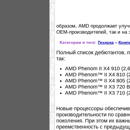
образом, AMD продолжает улуч
OEM-производителей, так и на 
Категории и теги:
Техника
»
Комп
Полный список дебютантов, п
так:
AMD Phenom II X4 910 (2,6
AMD Phenom™ II X4 810 (2
AMD Phenom™ II X4 805 (2
AMD Phenom™ II X3 720 Bla
AMD Phenom™ II X3 710 (2
Новые процессоры обеспечив
производительности по срав
поколения. При этом их важн
преемственность с предыдущ