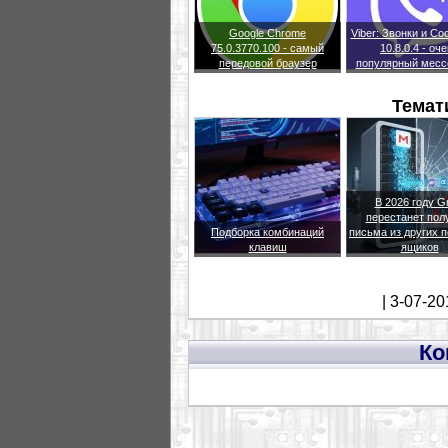
Google Chrome
Viber: Звонки и С
75.0.3770.100 - самый
10.8.0.4 - оч
передовой браузер
популярный месс
Темат
В 2026 году G
перестанет пол
Подборка комбинаций
письма из других 
клавиш
ящиков
| 3-07-20
Ко