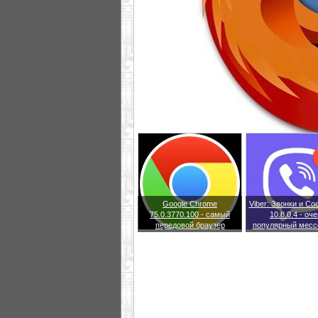
Google Chrome
Viber: Звонки и С
75.0.3770.100 - самый
10.8.0.4 - оч
передовой браузер
популярный месс