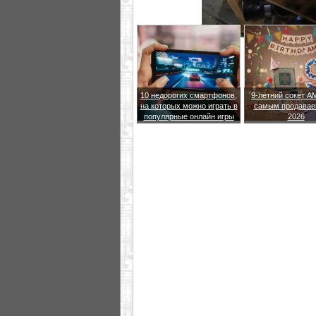
10 недорогих смартфонов,
9-летний сокет A
на которых можно играть в
самым продавае
популярные онлайн игры
2026