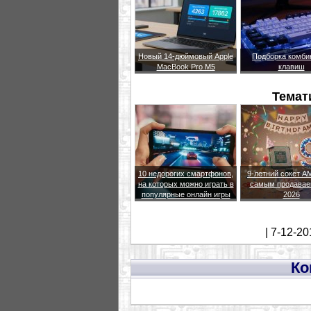
Новый 14-дюймовый Apple
Подборка комби
MacBook Pro M5
клавиш
Темат
10 недорогих смартфонов,
9-летний сокет A
на которых можно играть в
самым продавае
популярные онлайн игры
2026
| 7-12-20
Ко