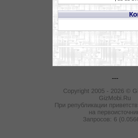
Ко
---
Copyright 2005 - 2026 © G
GizMobi.Ru
При републикации приветств
на первоисточни
Запросов: 6 (0.056