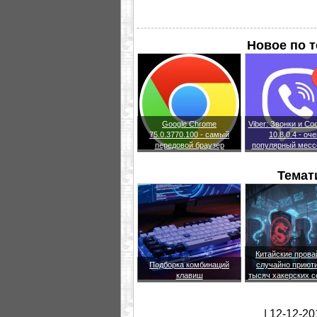
Новое по 
Google Chrome
Viber: Звонки и С
75.0.3770.100 - самый
10.8.0.4 - оч
передовой браузер
популярный месс
Темат
Китайские пров
Подборка комбинаций
случайно приют
клавиш
тысяч хакерских 
| 12-12-20