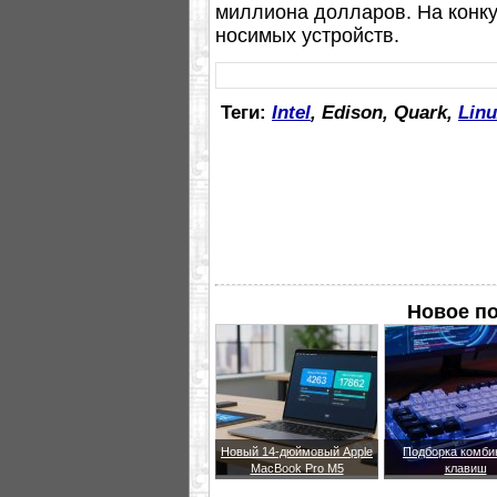
миллиона долларов. На конк
носимых устройств.
Теги:
Intel
, Edison, Quark,
Lin
Новое п
Новый 14-дюймовый Apple
Подборка комби
MacBook Pro M5
клавиш