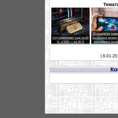
Темат
10 недорогих сма
Озу подорожает ещё на 60
на которых можно 
%, а SSD — на 40 %
популярные онла
| 8-01-20
Ко