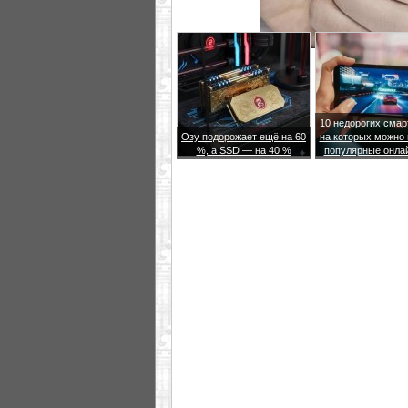
10 недорогих сма
Озу подорожает ещё на 60
на которых можно 
%, а SSD — на 40 %
популярные онла