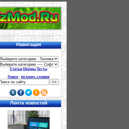
Навигация
Статьи Обзоры Тесты
Поиск
-
по ключ. словам
Лента новостей