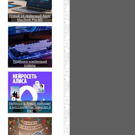
Новый 14-дюймовый Apple
MacBook Pro M5
Подборка комбинаций
клавиш
Нейросеть Алиса приходит
в мессенджеры Telegram и
Max