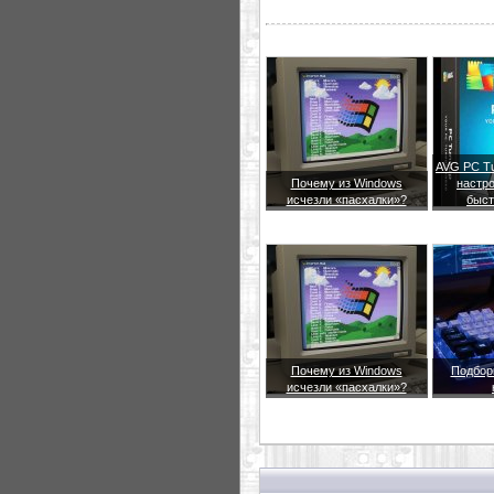
AVG PC Tu
Почему из Windows
настро
исчезли «пасхалки»?
быст
Почему из Windows
Подбор
исчезли «пасхалки»?