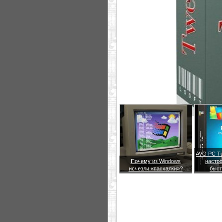
AVG PC Tu
Почему из Windows
настро
исчезли «пасхалки»?
быст