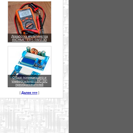
Доработка мультиметра
RICHMETERS RM113D
Обзор понижающего и
универсального DC-DC
преобразователей
[
Далее »»»
]