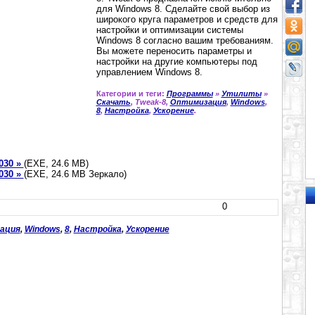
для Windows 8. Сделайте свой выбор из
широкого круга параметров и средств для
настройки и оптимизации системы
Windows 8 согласно вашим требованиям.
Вы можете переносить параметры и
настройки на другие компьютеры под
управлением Windows 8.
Категории и теги:
Программы
»
Утилиты
»
Скачать
, Tweak-8,
Оптимизация
,
Windows
,
8
,
Настройка
,
Ускорение
.
1030 »
(EXE, 24.6 МB)
1030 »
(ЕХЕ, 24.6 MB Зеркало)
0
ация
,
Windows
,
8
,
Настройка
,
Ускорение