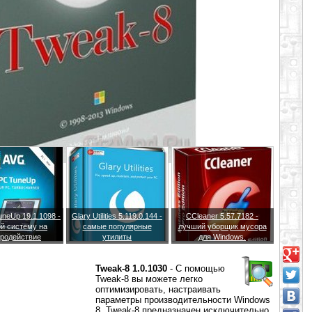
neUp 19.1.1098 -
Glary Utilities 5.119.0.144 -
CCleaner 5.57.7182 -
й систему на
самые популярные
лучший уборщик мусора
родействие
утилиты
для Windows.
Tweak-8 1.0.1030
- С помощью
Tweak-8 вы можете легко
оптимизировать, настраивать
параметры производительности Windows
8. Tweak-8 предназначен исключительно