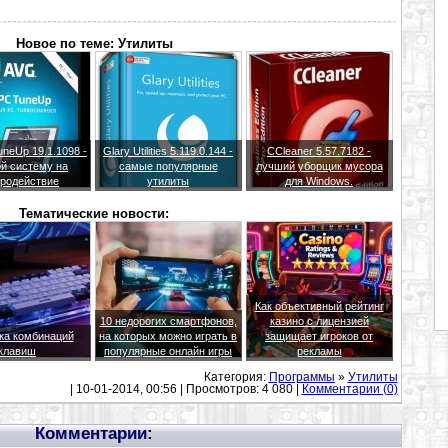
Новое по теме: Утилиты
neUp 19.1.1098 -
Glary Utilities 5.119.0.144 -
CCleaner 5.57.7182 -
й систему на
самые популярные
лучший уборщик мусора
родействие
утилиты
для Windows.
Тематические новости:
Как объективный рейтинг
10 недорогих смартфонов,
казино с лицензией
ка комбинаций
на которых можно играть в
защищает игроков от
клавиш
популярные онлайн игры
рекламы
Категория:
Программы
»
Утилиты
| 10-01-2014, 00:56 | Просмотров: 4 080 |
Комментарии (0)
Комментарии: