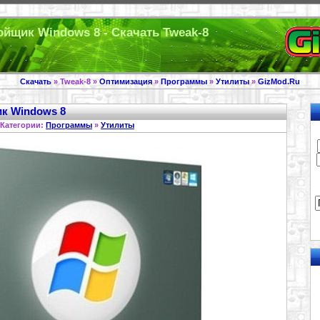
ройщик Windows 8 - Скачать Tweak-8
Скачать
» Tweak-8 »
Оптимизация
»
Программы
»
Утилиты
»
GizMod.Ru
ик Windows 8
Категории:
Программы
»
Утилиты