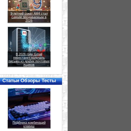
9-летний сокет AM4 стал
самым продаваемым в
2026
В 2026 году Gmail
перестанет получать
письма из других почтовых
ящиков
Статьи Обзоры Тесты
Подборка комбинаций
клавиш