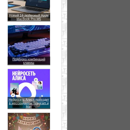
Новый 14-дюймовый Apple
MacBook Pro M5
Подборка комбинаций
клавиш
Нейросеть Алиса приходит
в мессенджеры Telegram и
Max