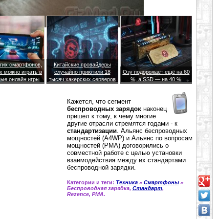
гих смартфонов,
Китайские провайдеры
х можно играть в
случайно приютили 18
Озу подорожает ещё на 60
ые онлайн игры
тысяч хакерских серверов
%, а SSD — на 40 %
Кажется, что сегмент
беспроводных зарядок
наконец
пришел к тому, к чему многие
другие отрасли стремятся годами - к
стандартизации
. Альянс беспроводных
мощностей (A4WP) и Альянс по вопросам
мощностей (PMA) договорились о
совместной работе с целью установки
взаимодействия между их стандартами
беспроводной зарядки.
Категории и теги:
Техника
»
Смартфоны
»
Беспроводная зарядка,
Стандарт
,
Rezence, PMA.