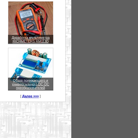
Доработка мультиметра
RICHMETERS RM113D
Обзор понижающего и
универсального DC-DC
преобразователей
[
Далее »»»
]