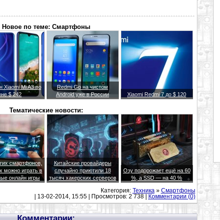
Новое по теме: Смартфоны
 Xiaomi Mi A3 по
Redmi Go на чистом
ене $ 242
Android уже в России
Xiaomi Redmi 7 до $ 120
Тематические новости:
гих смартфонов,
Китайские провайдеры
х можно играть в
случайно приютили 18
Озу подорожает ещё на 60
ые онлайн игры
тысяч хакерских серверов
%, а SSD — на 40 %
Категория:
Техника
»
Смартфоны
| 13-02-2014, 15:55 | Просмотров: 2 738 |
Комментарии (0)
Комментарии: