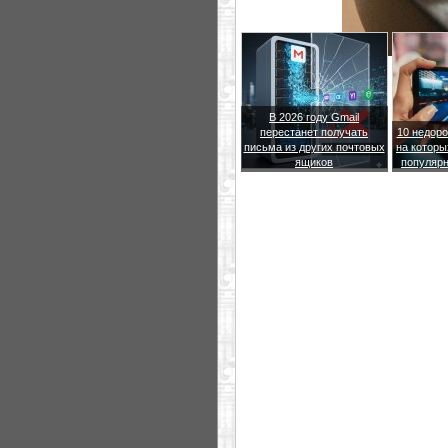
В 2026 году Gmail
перестанет получать
10 недоро
письма из других почтовых
на которы
ящиков
популярн