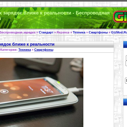
 зарядок ближе к реальности - Беспроводная
6
Беспроводная зарядка »
Стандарт
» Rezence »
Техника
»
Смартфоны
»
GizMod.R
ядок ближе к реальности
Категории:
Техника
»
Смартфоны