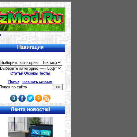
u
Навигация
Статьи Обзоры Тесты
Поиск
-
по ключ. словам
Лента новостей