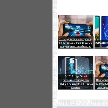
10 недорогих смартфонов,
на которых можно играть в
Смартфон
популярные онлайн игры
ц
В 2026 году Gmail
перестанет получать
10 недоро
письма из других почтовых
на которы
ящиков
популярн