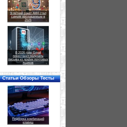
9-летний сокет AM4 стал
самым продаваемым в
2026
В 2026 году Gmail
перестанет получать
письма из других почтовых
ящиков
Статьи Обзоры Тесты
Подборка комбинаций
клавиш