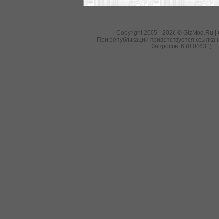
---
Copyright 2005 - 2026 © GizMod.Ru |
При републикации приветствуется ссылка н
Запросов: 6 (0.04631).