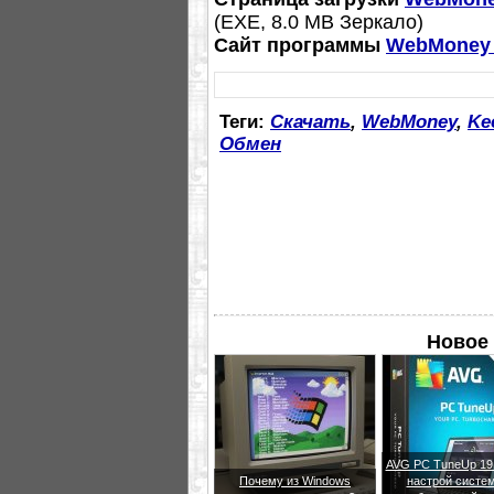
(ЕХЕ, 8.0 MB Зеркало)
Сайт программы
WebMoney K
Теги:
Скачать
,
WebMoney
,
Ke
Обмен
Новое 
AVG PC TuneUp 19.
Почему из Windows
настрой систем