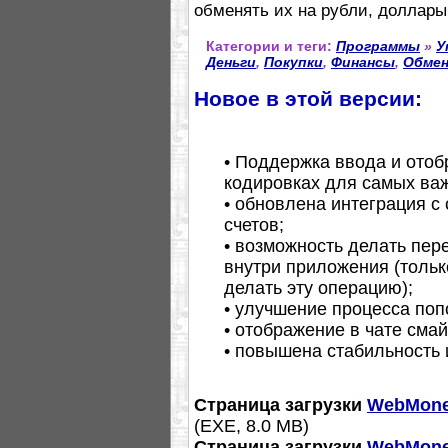
обменять их на рубли, доллары,
Категории и теги:
Программы
»
У
Деньги
,
Покупки
,
Финансы
,
Обме
Новое в этой версии:
• Поддержка ввода и отоб
кодировках для самых ва
• обновлена интеграция с
счетов;
• возможность делать пер
внутри приложения (тольк
делать эту операцию);
• улучшение процесса поп
• отображение в чате сма
• повышена стабильность 
Страница загрузки
WebMoney
(EXE, 8.0 МB)
Страница загрузки
WebMoney