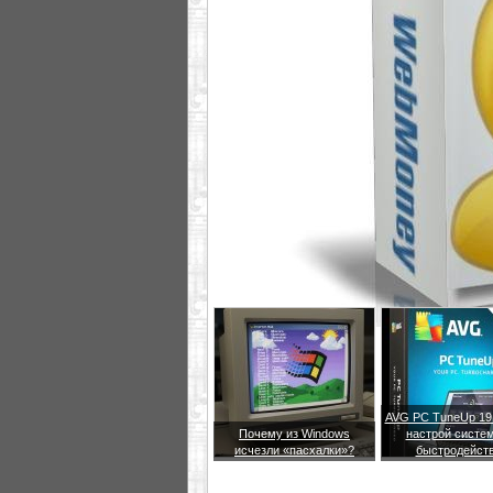
AVG PC TuneUp 19.
Почему из Windows
настрой систем
исчезли «пасхалки»?
быстродейст