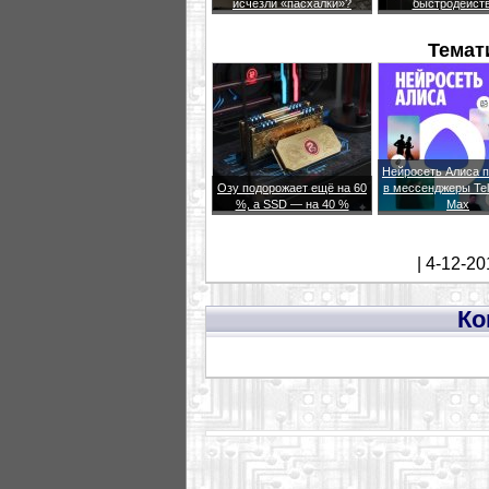
исчезли «пасхалки»?
быстродейст
Темат
Нейросеть Алиса 
Озу подорожает ещё на 60
в мессенджеры Te
%, а SSD — на 40 %
Max
| 4-12-20
Ко