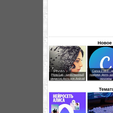
Новое 
Canva 2.16.0 - 
Photo Lab - качественный
графики, фото, ш
редактор фото для Android
логотипы
Темат