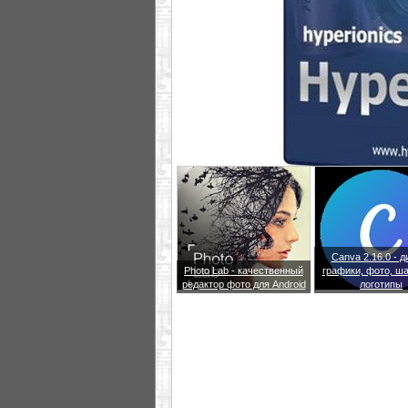
Canva 2.16.0 - д
Photo Lab - качественный
графики, фото, ш
редактор фото для Android
логотипы