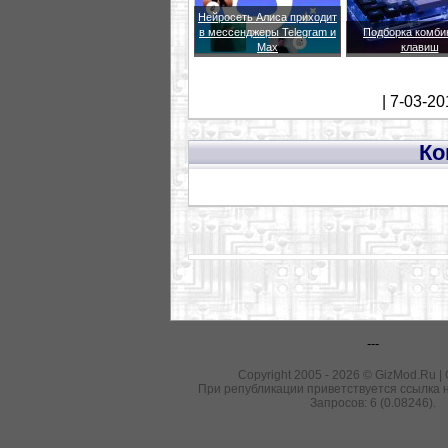
Нейросеть Алиса приходит
в мессенджеры Telegram и
Подборка комби
Max
клавиш
| 7-03-20
Ко
---
Copyright 2005 - 2026 © GizMod.Ru |
При републикации приветствуется ссылка н
Запросов: 6 (0.08246).