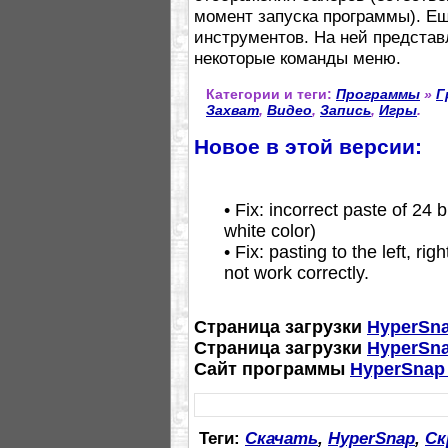
момент запуска программы). Еще
инструментов. На ней представ
некоторые команды меню.
Категории и теги:
Программы
»
Г
Захват
,
Видео
,
Запись
,
Игры
.
Новое в этой версии:
• Fix: incorrect paste of 24
white color)
• Fix: pasting to the left, ri
not work correctly.
Страница загрузки
HyperSna
Страница загрузки
HyperSna
Сайт программы
HyperSnap
Теги:
Скачать
,
HyperSnap
,
Ск