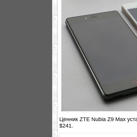
Ценник ZTE Nubia Z9 Max уста
$241.