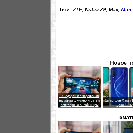
Теги:
ZTE
, Nubia Z9, Max,
Mini
Новое п
10 недорогих смартфонов,
на которых можно играть в
Смартфон Xiaomi M
популярные онлайн игры
цене $ 242
Темат