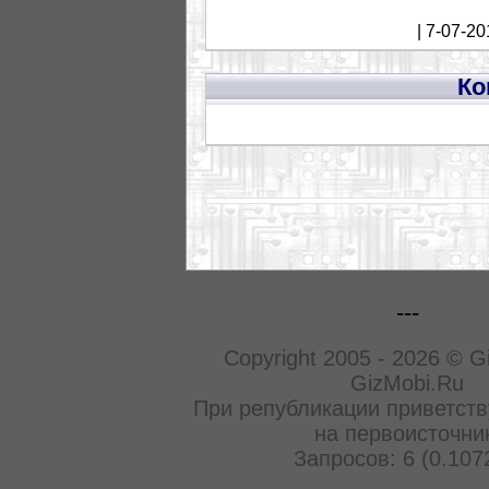
| 7-07-20
Ко
---
Copyright 2005 - 2026 © G
GizMobi.Ru
При републикации приветств
на первоисточни
Запросов: 6 (0.107