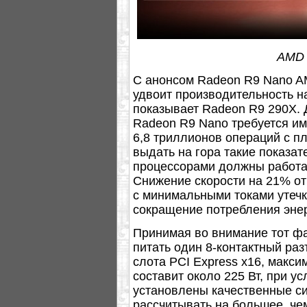
AMD 
С анонсом Radeon R9 Nano A
удвоит производительность н
показывает Radeon R9 290X. 
Radeon R9 Nano требуется им
6,8 триллионов операций с п
выдать на гора такие показат
процессорами должны работат
Снижение скорости на 21% от
с минимальными токами утечк
сокращение потребления энер
Принимая во внимание тот фа
питать один 8-контактный раз
слота PCI Express x16, макс
составит около 225 Вт, при ус
установлены качественные с
рассчитывать на большее, чем