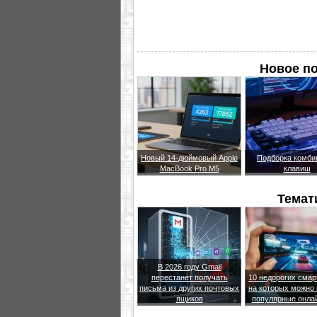
Новое п
Новый 14-дюймовый Apple
Подборка комби
MacBook Pro M5
клавиш
Темат
В 2026 году Gmail
перестанет получать
10 недорогих сма
письма из других почтовых
на которых можно 
ящиков
популярные онла