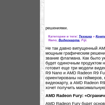
решениями.
Категории и теги:
Техника
»
Комп
Nano,
Видеокарта
, Fiji.
Не так давно випущенный AMD
мощным графическим решение
звание флагмана. Как было ук
будет одиночным продуктом на
готовит еще три модели виде
R9 Nano и AMD Radeon R9 Fury 
ориентированы на геймеров, 
видеокарту, а AMD Radeon R9 
хочет получить максимальную
AMD Radeon Fury: «Огранич
AMD Radeon Fury будет основы