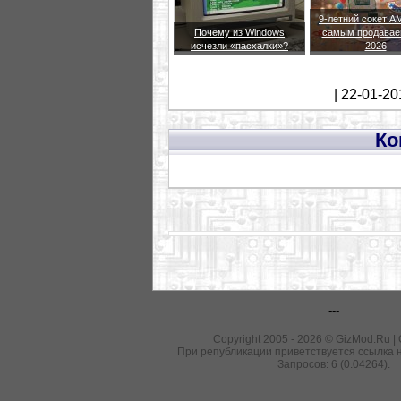
9-летний сокет A
Почему из Windows
самым продавае
исчезли «пасхалки»?
2026
| 22-01-20
Ко
---
Copyright 2005 - 2026 © GizMod.Ru |
При републикации приветствуется ссылка н
Запросов: 6 (0.04264).