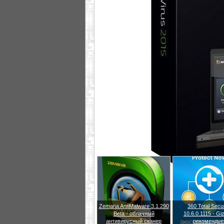
Zemana AntiMalware 3.1.290
360 Total Secur
Beta - облачный
10.6.0.1115 - G
антивирусный сканер
рекомендуе