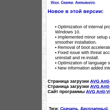
Virus
,
Сканер
,
Антивирус
.
Новое в этой версии:
• Optimization of internal p
Windows 10.
• Implemented minor setup
smoother installation.
• Removal of boot accelerato
• Fixed issue with threat acc
uninstall and re-install.
• Optimization of language se
• New information added int
Страница загрузки
AVG Anti-
Страница загрузки
AVG Anti-
Сайт программы
AVG Anti-V
Теги:
Скачать
,
Бесплатный
,