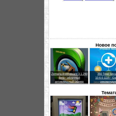
Новое п
Zemana AntiMalware 3.1.290
360 Total Secu
Beta - облачный
10.6.0.1115 - G
антивирусный сканер
рекомендуе
Темат