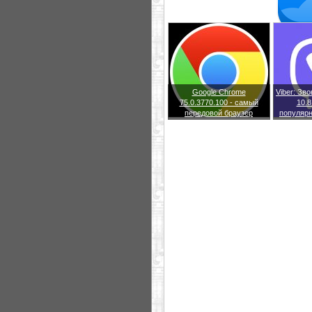
Google Chrome
Viber: Зв
75.0.3770.100 - самый
10.8
передовой браузер
популяр