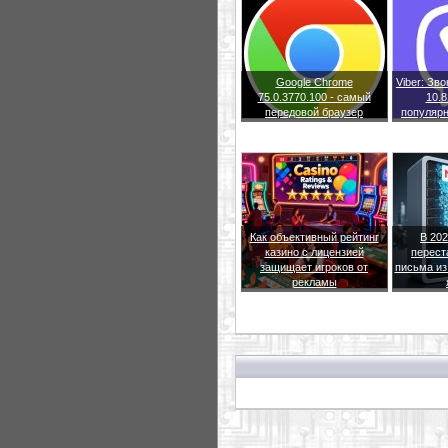
Google Chrome
Viber: Зв
75.0.3770.100 - самый
10.8
передовой браузер
популяр
Как объективный рейтинг
В 202
казино с лицензией
перест
защищает игроков от
письма из
рекламы