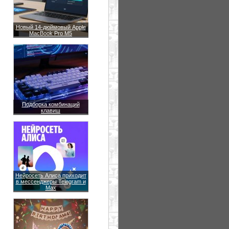
Новый 14-дюймовый Apple
MacBook Pro M5
Подборка комбинаций
клавиш
Нейросеть Алиса приходит
в мессенджеры Telegram и
Max