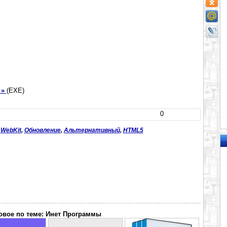
 »
(EXE)
0
,
WebKit
,
Обновление
,
Альтернативный
,
HTML5
овое по теме: Инет Программы