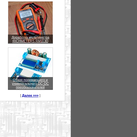
Доработка мультиметра
RICHMETERS RM113D
Обзор понижающего и
универсального DC-DC
преобразователей
[
Далее »»»
]