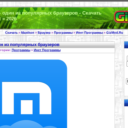
 - один из популярных браузеров - Скачать
 » 2026
Скачать
»
Maxthon
»
Браузер
»
Программы
»
Инет Программы
»
GizMod.Ru
дин из популярных браузеров
егории:
Программы
»
Инет Программы