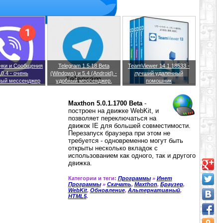
онки и Сообщения
Telegram 1.5.18 Beta
TeamViewer 14.1.18533 -
.0.4 - очень
(Windows) и 5.4 (Android) -
лучший удаленный
ный мессенджер
удобный мессенджер.
помошник
Maxthon 5.0.1.1700 Beta
-
построен на движке WebKit, и
позволяет переключаться на
движок IE для большей совместимости.
Перезапуск браузера при этом не
требуется - одновременно могут быть
открыты несколько вкладок с
использованием как одного, так и другого
движка.
Категории и теги:
Программы
»
Инет
Программы
»
Скачать
,
Maxthon
,
Браузер
,
WebKit
,
Обновление
,
Альтернативный
,
HTML5
.