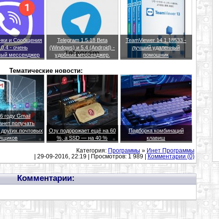
онки и Сообщения
Telegram 1.5.18 Beta
TeamViewer 14.1.18533 -
.0.4 - очень
(Windows) и 5.4 (Android) -
лучший удаленный
ный мессенджер
удобный мессенджер.
помошник
Тематические новости:
6 году Gmail
анет получать
 других почтовых
Озу подорожает ещё на 60
Подборка комбинаций
ящиков
%, а SSD — на 40 %
клавиш
Категория:
Программы
»
Инет Программы
| 29-09-2016, 22:19 | Просмотров: 1 989 |
Комментарии (0)
Комментарии: