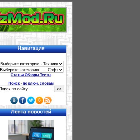
Навигация
Статьи Обзоры Тесты
Поиск
-
по ключ. словам
Лента новостей