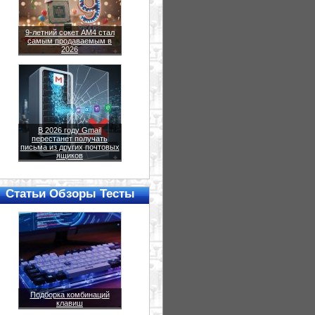
9-летний сокет AM4 стал
самым продаваемым в
2026
В 2026 году Gmail
перестанет получать
письма из других почтовых
ящиков
Статьи Обзоры Тесты
Подборка комбинаций
клавиш