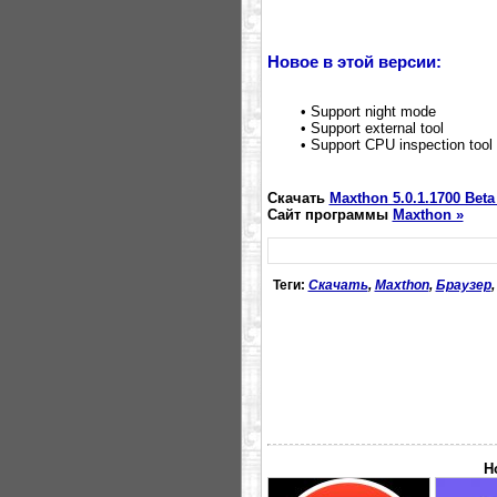
Новое в этой версии:
• Support night mode
• Support external tool
• Support CPU inspection tool
Скачать
Maxthon 5.0.1.1700 Beta
Сайт программы
Maxthon »
Теги:
Скачать
,
Maxthon
,
Браузер
Н