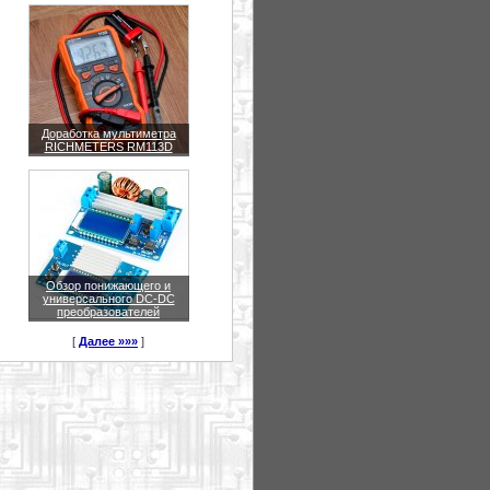
Доработка мультиметра
RICHMETERS RM113D
Обзор понижающего и
универсального DC-DC
преобразователей
[
Далее »»»
]