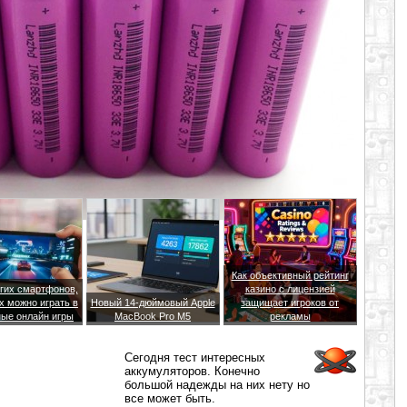
Как объективный рейтинг
гих смартфонов,
казино с лицензией
х можно играть в
Новый 14-дюймовый Apple
защищает игроков от
ые онлайн игры
MacBook Pro M5
рекламы
Сегодня тест интересных
аккумуляторов. Конечно
большой надежды на них нету но
все может быть.