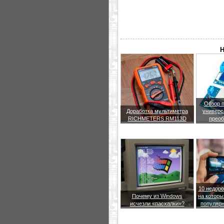
Н
Обзор 
Доработка мультиметра
универс
RICHMETERS RM113D
преоб
10 недоро
Почему из Windows
на которы
исчезли «пасхалки»?
популярн