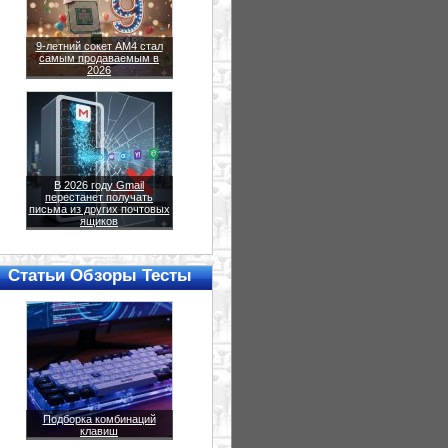
9-летний сокет AM4 стал
самым продаваемым в
2026
В 2026 году Gmail
перестанет получать
письма из других почтовых
ящиков
Статьи Обзоры Тесты
Подборка комбинаций
клавиш