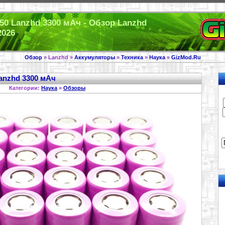
50 Lanzhd 3300 мАч - Обзор Lanzhd
2026
Обзор
» Lanzhd »
Аккумуляторы
»
Техника
»
Наука
»
GizMod.Ru
anzhd 3300 мАч
Категории:
Наука
»
Обзоры