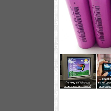
10 недоро
Почему из Windows
на которы
исчезли «пасхалки»?
популярн