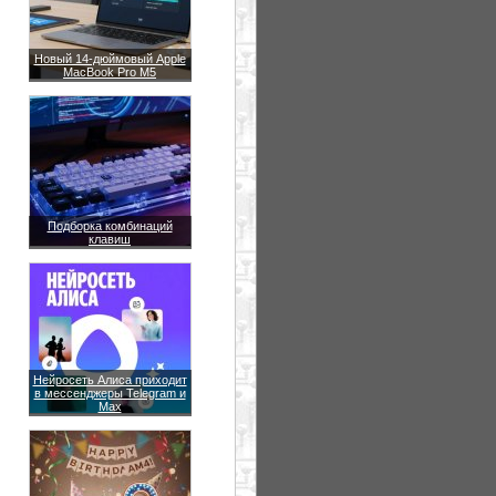
Новый 14-дюймовый Apple
MacBook Pro M5
Подборка комбинаций
клавиш
Нейросеть Алиса приходит
в мессенджеры Telegram и
Max