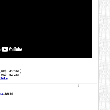
»
(оф, магазин)
»
(оф, магазин)
zhd »
4
ры
, 18650