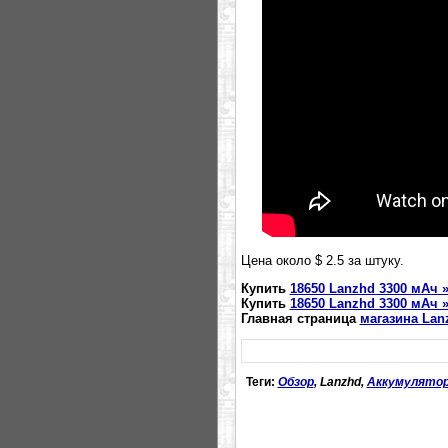
Цена около $ 2.5 за штуку.
Купить
18650 Lanzhd 3300 мАч 
Купить
18650 Lanzhd 3300 мАч 
Главная страница
магазина Lan
Теги:
Обзор
, Lanzhd,
Аккумулято