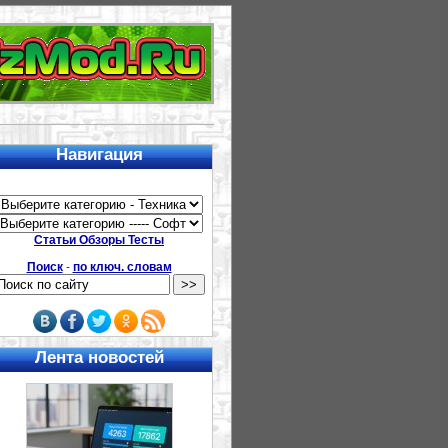
Навигация
Статьи Обзоры Тесты
Поиск
-
по ключ. словам
Лента новостей