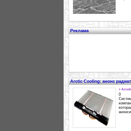
Реклама
Arctic Cooling: анонс радиа
» Accel
0
Систем
компан
котора
анонси