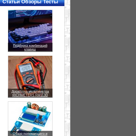
Статьи Обзоры Тесты
Подборка комбинаций
клавиш
Доработка мультиметра
RICHMETERS RM113D
Обзор понижающего и