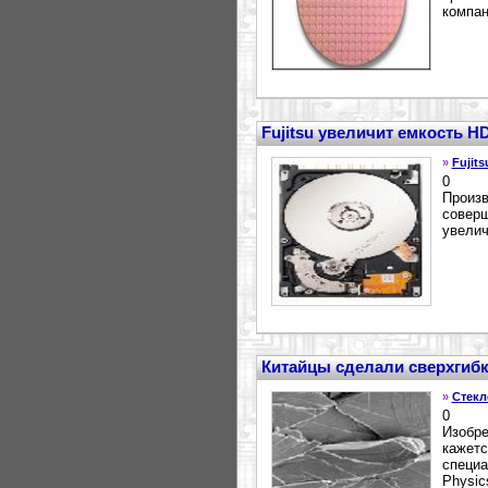
компан
Fujitsu увеличит емкость H
»
Fujits
0
Произв
соверш
увелич
Китайцы сделали сверхгибк
»
Стекл
0
Изобре
кажетс
специа
Physic