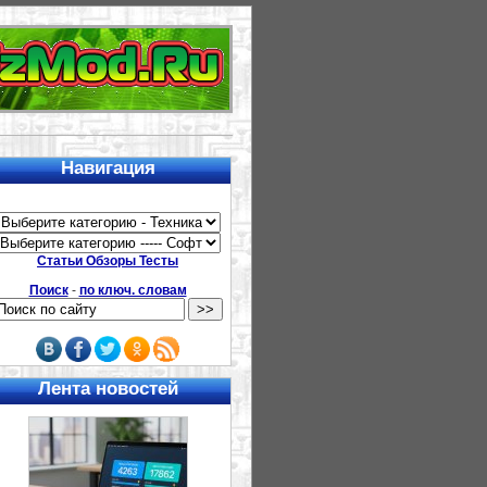
Навигация
Статьи Обзоры Тесты
Поиск
-
по ключ. словам
Лента новостей