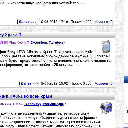
ись и качественные изображения устройства....
|
Далее
»»»
| 10-08-2012, 17:16 | Просм: 4 015 |
Коммент (0)
 Xperia T
 LT30i Mint, Xperia T,
Смартфон
,
Телефон
»
он Sony LT30i Mint или Xperia T, как указано на сайте
 сообщении об успешном прохождении сертификации, по всей
сти, будет представлен в числе новинок японской компании на
конференции, которая пройдет 29 августа в...
|
Далее
»»»
| 9-08-2012, 19:02 | Просм: 6 378 |
Коммент (0)
рии HX853 во всей красе
 BRAVIA, HX853,
Телевизор
,
Мультимедиа
»
Л
аря мультимедийным функциям телевизоров Sony
 пользователи могут объединить домашние цифровые
ства в единую сеть, получить доступ к развлекательным
ам Sony Entertainment Network, множеству приложений, а