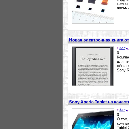
компо
восьми
Новая электронная книга от
»
Sony
,
0
Компан
для чт
лёгког
Sony R
Sony Xperia Tablet на каче
»
Sony
,
0
О том,
компью
Tablet