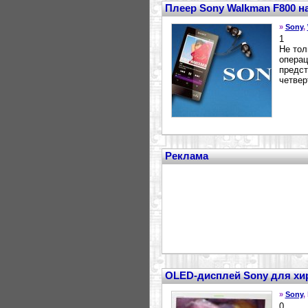
Плеер Sony Walkman F800 на
»
Sony
,
1
Не тол
операц
предст
четвер
Реклама
OLED-дисплей Sony для хи
»
Sony
,
0