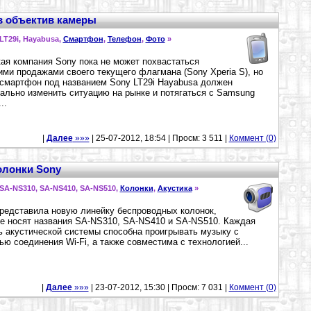
 в объектив камеры
 LT29i, Hayabusa,
Смартфон
,
Телефон
,
Фото
»
ая компания Sony пока не может похвастаться
ми продажами своего текущего флагмана (Sony Xperia S), но
смартфон под названием Sony LT29i Hayabusa должен
ально изменить ситуацию на рынке и потягаться с Samsung
..
|
Далее
»»»
| 25-07-2012, 18:54 | Просм: 3 511 |
Коммент (0)
олонки Sony
 SA-NS310, SA-NS410, SA-NS510,
Колонки
,
Акустика
»
редставила новую линейку беспроводных колонок,
е носят названия SA-NS310, SA-NS410 и SA-NS510. Каждая
 акустической системы способна проигрывать музыку с
ю соединения Wi-Fi, а также совместима с технологией...
|
Далее
»»»
| 23-07-2012, 15:30 | Просм: 7 031 |
Коммент (0)