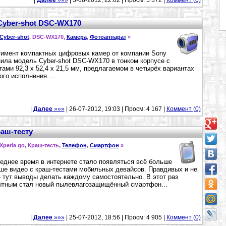
|
Далее
»»»
| 3-08-2012, 22:02 | Просм: 5 372 |
Коммент (0)
Cyber-shot DSC-WX170
Cyber-shot
, DSC-WX170,
Камера
,
Фотоаппарат
»
имент компактных цифровых камер от компании Sony
ила модель Cyber-shot DSC-WX170 в тонком корпусе с
тами 92,3 x 52,4 x 21,5 мм, предлагаемом в четырёх вариантах
ого исполнения....
|
Далее
»»»
| 26-07-2012, 19:03 | Просм: 4 167 |
Коммент (0)
раш-тесту
 Xperia go, Краш-тесть,
Телефон
,
Смартфон
»
еднее время в интернете стало появляться всё больше
ше видео с краш-тестами мобильных девайсов. Правдивых и не
- тут выводы делать каждому самостоятельно. В этот раз
тным стал новый пылевлагозащищённый смартфон...
|
Далее
»»»
| 25-07-2012, 18:56 | Просм: 4 905 |
Коммент (0)