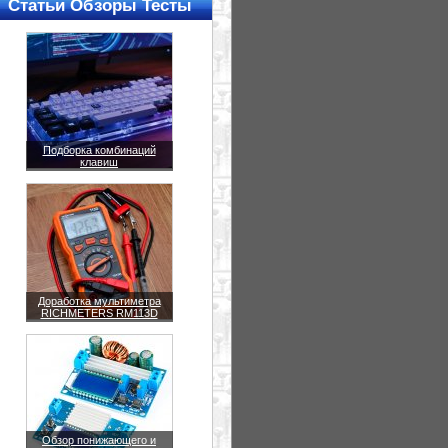
Статьи Обзоры Тесты
Подборка комбинаций
клавиш
Доработка мультиметра
RICHMETERS RM113D
Обзор понижающего и