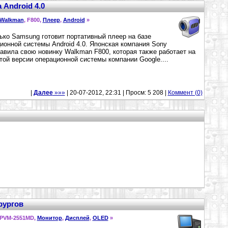
 Android 4.0
Walkman
, F800,
Плеер
,
Android
»
ько Samsung готовит портативный плеер на базе
ионной системы Android 4.0. Японская компания Sony
авила свою новинку Walkman F800, которая также работает на
той версии операционной системы компании Google....
|
Далее
»»»
| 20-07-2012, 22:31 | Просм: 5 208 |
Коммент (0)
рургов
 PVM-2551MD,
Монитор
,
Дисплей
,
OLED
»