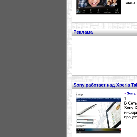
также..
Реклама
Sony работает над Xperia Ta
»
Sony
,
1
В Сеть
Sony X
информ
процес