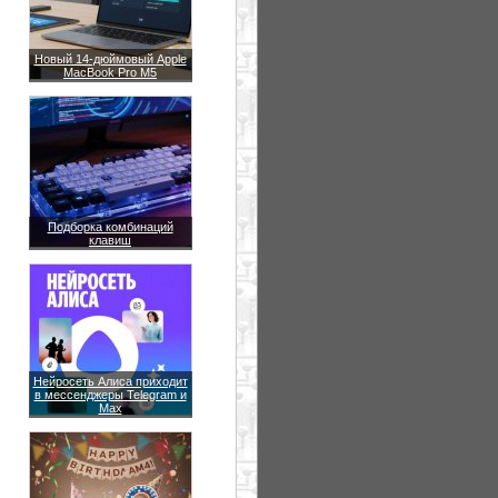
Новый 14-дюймовый Apple
MacBook Pro M5
Подборка комбинаций
клавиш
Нейросеть Алиса приходит
в мессенджеры Telegram и
Max