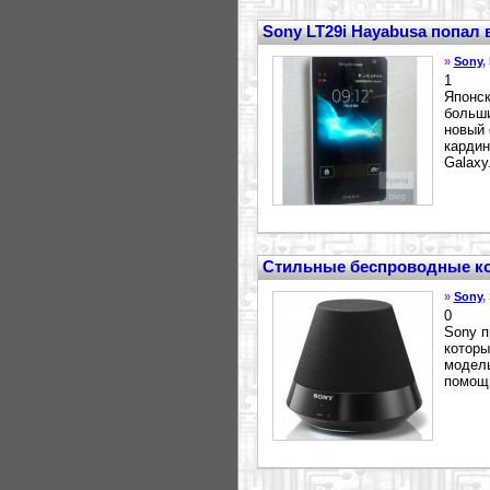
Sony LT29i Hayabusa попал
»
Sony
,
1
Японск
больши
новый 
кардин
Galaxy.
Стильные беспроводные к
»
Sony
,
0
Sony п
которы
модель
помощь