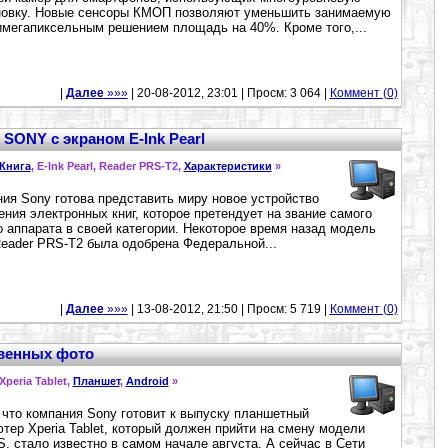
новку. Новые сенсоры КМОП позволяют уменьшить занимаемую
мегапиксельным решением площадь на 40%. Кроме того,...
|
Далее
»»»
| 20-08-2012, 23:01 | Просм: 3 064 |
Коммент (0)
 SONY с экраном E-Ink Pearl
Книга
, E-Ink Pearl, Reader PRS-T2,
Характеристики
»
ия Sony готова представить миру новое устройство
ения электронных книг, которое претендует на звание самого
о аппарата в своей категории. Некоторое время назад модель
eader PRS-T2 была одобрена Федеральной...
|
Далее
»»»
| 13-08-2012, 21:50 | Просм: 5 719 |
Коммент (0)
ственных фото
 Xperia Tablet,
Планшет
,
Android
»
 что компания Sony готовит к выпуску планшетный
тер Xperia Tablet, который должен прийти на смену модели
 S, стало известно в самом начале августа. А сейчас в Сети