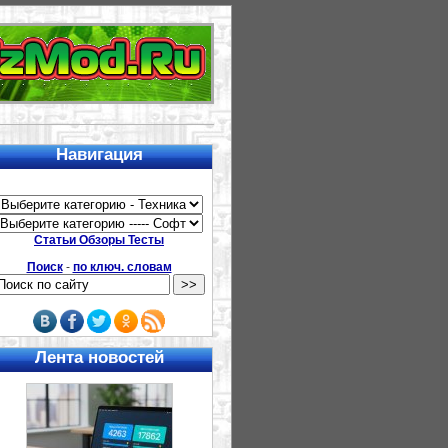
Навигация
Статьи Обзоры Тесты
Поиск
-
по ключ. словам
Лента новостей