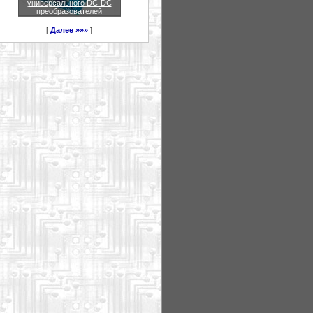
универсального DC-DC
преобразователей
[
Далее »»»
]