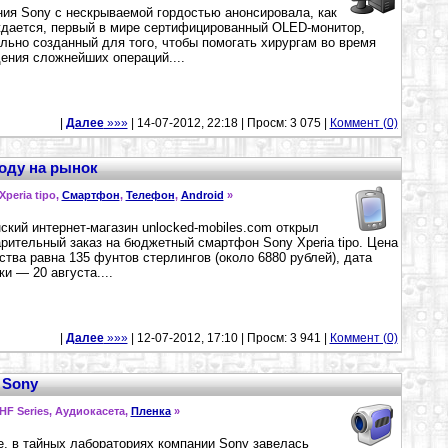
ия Sony с нескрываемой гордостью анонсировала, как
дается, первый в мире сертифицированный OLED-монитор,
льно созданный для того, чтобы помогать хирургам во время
ения сложнейших операций....
|
Далее
»»»
| 14-07-2012, 22:18 | Просм: 3 075 |
Коммент (0)
ходу на рынок
 Xperia tipo,
Смартфон
,
Телефон
,
Android
»
ский интернет-магазин unlocked-mobiles.com открыл
рительный заказ на бюджетный смартфон Sony Xperia tipo. Цена
ства равна 135 фунтов стерлингов (около 6880 рублей), дата
ки — 20 августа....
|
Далее
»»»
| 12-07-2012, 17:10 | Просм: 3 941 |
Коммент (0)
 Sony
 HF Series, Аудиокасета,
Пленка
»
, в тайных лабораториях компании Sony завелась