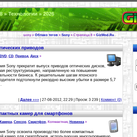
8 » Технологии » 2026
sony »
Облако тегов
»
Sony
» Страница 8 »
GizMod.Ru
птических приводов
DVD
,
CD
,
Привод
,
Диск
»
ия Sony прекратит выпуск приводов оптических дисков,
ая реструктуризацию, направленную на повышение
ельности бизнеса. К решительным шагам японского
одителя подтолкнули рекордно высокие убытки в размере 5,7
.
|
Далее
»»»
| 27-08-2012, 22:29 | Просм: 3 239 |
Коммент (0)
мпактных камер для смартфонов
Камера
,
Сенсор
,
Смартфон
, Копмактная,
Новинка
»
ия Sony освоила производство более компактных
й камер для смартфонов, использующих многоуровневую