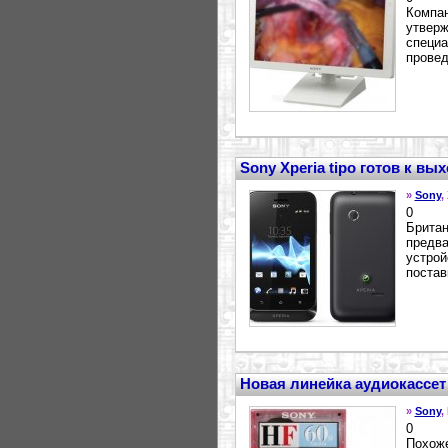
Компан
утверж
специа
провед
Sony Xperia tipo готов к вы
»
Sony
,
0
Британ
предва
устрой
постав
Новая линейка аудиокассет
»
Sony
,
0
Похоже