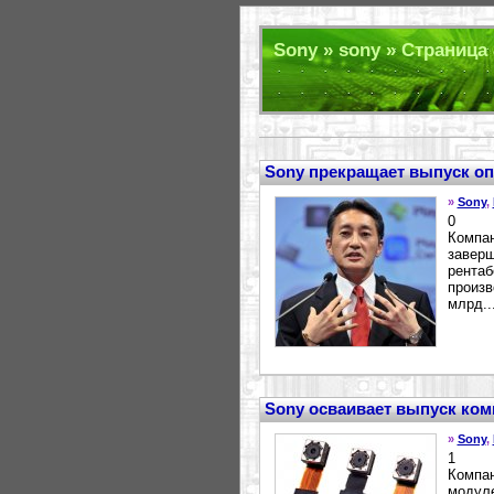
Sony » sony » Страница 
Sony прекращает выпуск о
»
Sony
,
0
Компан
заверш
рентаб
произв
млрд...
Sony осваивает выпуск ко
»
Sony
,
1
Компан
модуле