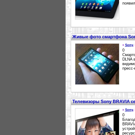
появил
Живые фото смартфона Sony
»
Sony
,
0
Смартф
DLNA в
видимо
пресс-
Телевизоры Sony BRAVIA се
»
Sony
,
0
Благод
BRAVIA
устрой
ресурс