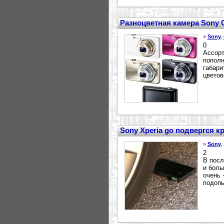
Разноцветная камера Sony 
»
Sony
,
0
Ассорт
пополн
габари
цветов
Sony Xperia go подвергся к
»
Sony
,
2
В посл
и боль
очень 
подопы