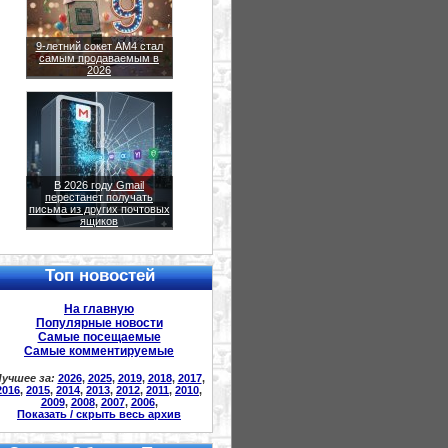
9-летний сокет AM4 стал
самым продаваемым в
2026
В 2026 году Gmail
перестанет получать
письма из других почтовых
ящиков
Топ новостей
На главную
Популярные новости
Самые посещаемые
Самые комментируемые
учшее за:
2026
,
2025
,
2019
,
2018
,
2017
,
2016
,
2015
,
2014
,
2013
,
2012
,
2011
,
2010
,
2009
,
2008
,
2007
,
2006
,
Показать / скрыть весь архив