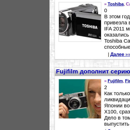
»
Toshiba
, C
0
В этом год
привезла 
IFA 2011 
оказались
Toshiba Ca
способные
|
Далее
»
Fujifilm дополнит сери
»
Fujifilm
,
Fi
2
Как только
ликвидаци
Японии воз
X100, сра
Дело в то
выпустить 