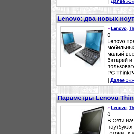
|
Далее
»»
Lenovo: два новых ноут
»
Lenovo
,
Th
0
Lenovo пр
мобильных
малый вес
батарей и
пользовате
PC ThinkPa
|
Далее
»»»
Параметры Lenovo Think
»
Lenovo
,
Th
0
В Сети на
ноутбуках 
готовит к 