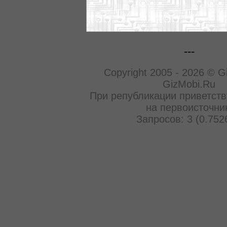
---
Copyright 2005 - 2026 © G
GizMobi.Ru
При републикации приветств
на первоисточни
Запросов: 3 (0.752