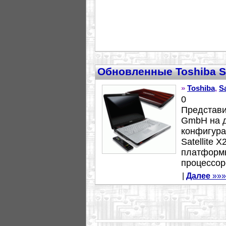
Обновленные Toshiba Sa
»
Toshiba
,
Sa
0
Представи
GmbH на д
конфигурац
Satellite 
платформы 
процессоро
|
Далее
»»»