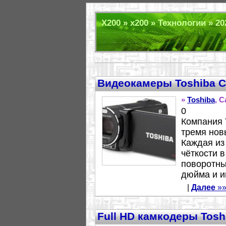
X200 » x200 » Технологии » 20
Видеокамеры Toshiba Ca
»
Toshiba
, C
0
Компания 
тремя нов
Каждая из
чёткости 
поворотны
дюйма и и
|
Далее
»»
Full HD камкодеры Tosh