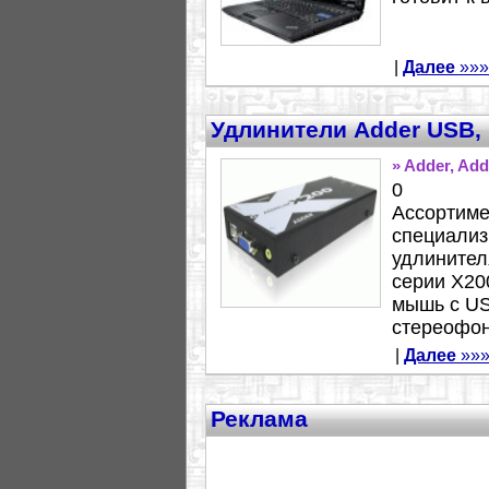
|
Далее
»»»
Удлинители Adder USB, 
» Adder, Ad
0
Ассортиме
специализ
удлинител
серии X20
мышь с US
стереофон
|
Далее
»»
Реклама