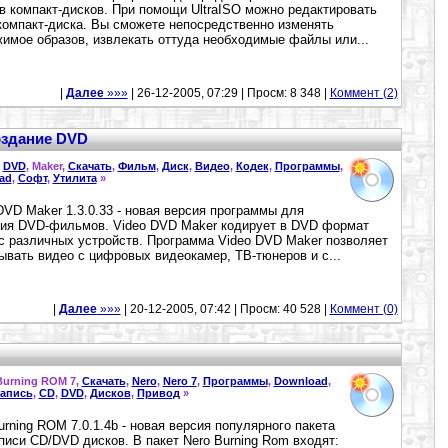
в компакт-дисков. При помощи UltraISO можно редактировать
компакт-диска. Вы сможете непосредственно изменять
имое образов, извлекать оттуда необходимые файлы или...
|
Далее
»»»
| 26-12-2005, 07:29 | Просм: 8 348 |
Коммент (2)
создание DVD
,
DVD
, Maker,
Скачать
,
Фильм
,
Диск
,
Видео
,
Кодек
,
Программы
,
ad
,
Софт
,
Утилита
»
DVD Maker 1.3.0.33 - новая версия программы для
ия DVD-фильмов. Video DVD Maker кодирует в DVD формат
с различных устройств. Программа Video DVD Maker позволяет
ывать видео с цифровых видеокамер, ТВ-тюнеров и с...
|
Далее
»»»
| 20-12-2005, 07:42 | Просм: 40 528 |
Коммент (0)
Burning ROM 7,
Скачать
,
Nero
,
Nero 7
,
Программы
,
Download
,
апись
,
CD
,
DVD
,
Дисков
,
Привод
»
urning ROM 7.0.1.4b - новая версия популярного пакета
писи CD/DVD дисков. В пакет Nero Burning Rom входят: