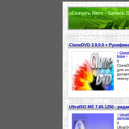
Скачать Nero - Запись 
CloneDVD 3.9.0.0 + Русифик
»
Clon
Клон
»
0
CloneD
для кл
делает
неиску
UltraISO ME 7.65.1250 - ред
»
UltraI
Загруз
0
UltraI