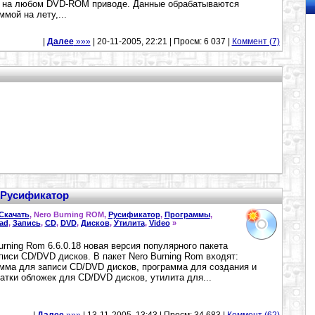
 на любом DVD-ROM приводе. Данные обрабатываются
ммой на лету,...
|
Далее
»»»
| 20-11-2005, 22:21 | Просм: 6 037 |
Коммент (7)
+ Русификатор
Скачать
, Nero Burning ROM,
Русификатор
,
Программы
,
ad
,
Запись
,
CD
,
DVD
,
Дисков
,
Утилита
,
Video
»
urning Rom 6.6.0.18 новая версия популярного пакета
писи CD/DVD дисков. В пакет Nero Burning Rom входят:
мма для записи CD/DVD дисков, программа для создания и
атки обложек для CD/DVD дисков, утилита для...