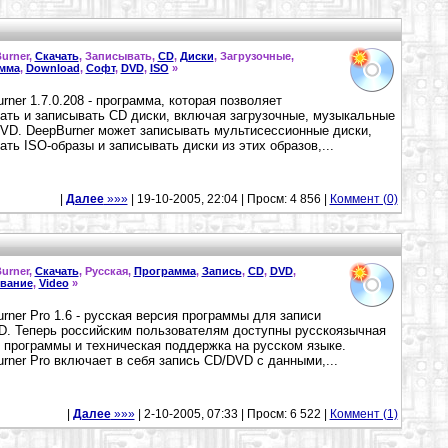
urner,
Скачать
, Записывать,
CD
,
Диски
, Загрузочные,
мма
,
Download
,
Софт
,
DVD
,
ISO
»
rner 1.7.0.208 - программа, которая позволяет
ать и записывать CD диски, включая загрузочные, музыкальные
VD. DeepBurner может записывать мультисессионные диски,
ать ISO-образы и записывать диски из этих образов,...
|
Далее
»»»
| 19-10-2005, 22:04 | Просм: 4 856 |
Коммент (0)
urner,
Скачать
, Русская,
Программа
,
Запись
,
CD
,
DVD
,
вание
,
Video
»
rner Pro 1.6 - русская версия программы для записи
. Теперь российским пользователям доступны русскоязычная
 программы и техническая поддержка на русском языке.
rner Pro включает в себя запись СD/DVD с данными,...
|
Далее
»»»
| 2-10-2005, 07:33 | Просм: 6 522 |
Коммент (1)