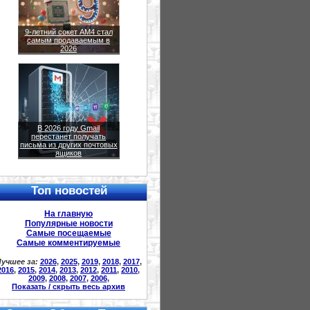
9-летний сокет AM4 стал
самым продаваемым в
2026
В 2026 году Gmail
перестанет получать
письма из других почтовых
ящиков
Топ новостей
На главную
Популярные новости
Самые посещаемые
Самые комментируемые
учшее за:
2026
,
2025
,
2019
,
2018
,
2017
,
2016
,
2015
,
2014
,
2013
,
2012
,
2011
,
2010
,
2009
,
2008
,
2007
,
2006
,
Показать / скрыть весь архив