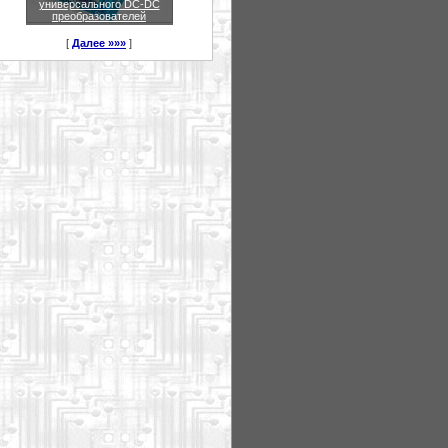
универсального DC-DC
преобразователей
[
Далее »»»
]