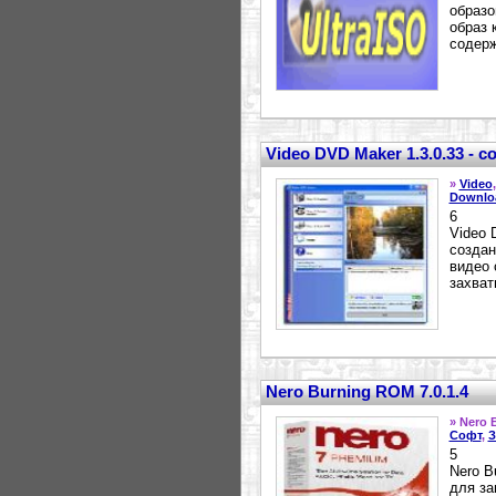
образо
образ 
содерж
Video DVD Maker 1.3.0.33 - 
»
Video
Downlo
6
Video 
создан
видео 
захват
Nero Burning ROM 7.0.1.4
» Nero 
Софт
,
З
5
Nero B
для за