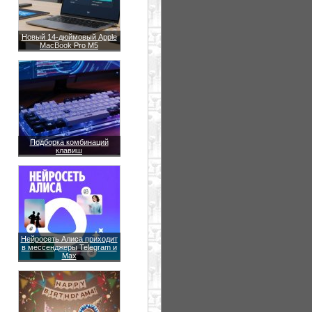
Новый 14-дюймовый Apple
MacBook Pro M5
Подборка комбинаций
клавиш
Нейросеть Алиса приходит
в мессенджеры Telegram и
Max