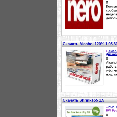
0
Компан
сообщи
неделе
дополн
Скачать Alcohol 120% 1.95.3
»
Alcoh
Дисков
0
Alcoho
работы
жёстки
подста
Скачать ShrinkTo5 1.5
»
DVD
,
RW, Рус
0