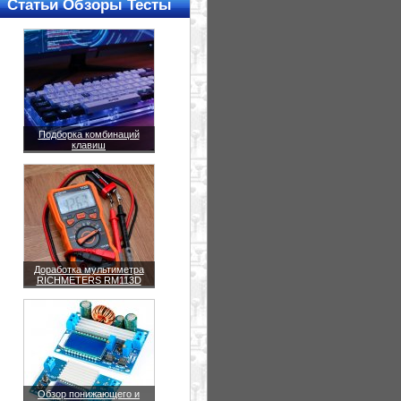
Статьи Обзоры Тесты
Подборка комбинаций
клавиш
Доработка мультиметра
RICHMETERS RM113D
Обзор понижающего и