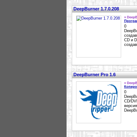
DeepBurner 1.7.0.208
» DeepB
Програ
0
DeepBu
создав
CD и D
создав
DeepBurner Pro 1.6
» DeepB
Копиро
0
DeepBu
CD/DVD
версия
DeepBu