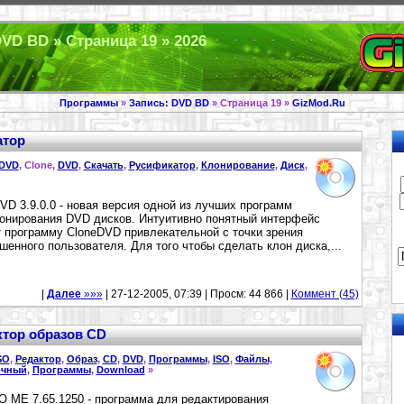
DVD BD » Страница 19 » 2026
Программы
»
Запись: DVD BD
» Страница 19 »
GizMod.Ru
атор
eDVD
, Clone,
DVD
,
Скачать
,
Русификатор
,
Клонирование
,
Диск
,
VD 3.9.0.0 - новая версия одной из лучших программ
онирования DVD дисков. Интуитивно понятный интерфейс
 программу CloneDVD привлекательной с точки зрения
шенного пользователя. Для того чтобы сделать клон диска,...
|
Далее
»»»
| 27-12-2005, 07:39 | Просм: 44 866 |
Коммент (45)
актор образов CD
SO
,
Редактор
,
Образ
,
CD
,
DVD
,
Программы
,
ISO
,
Файлы
,
очный
,
Программы
,
Download
»
SO ME 7.65.1250 - программа для редактирования