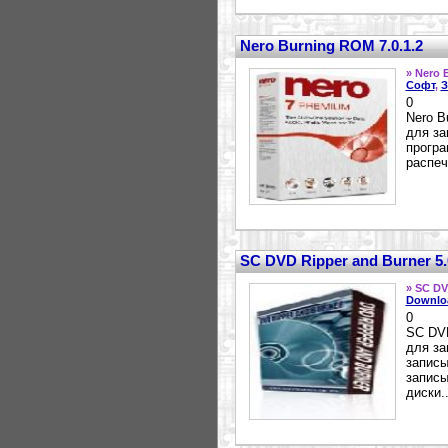
Nero Burning ROM 7.0.1.2
» Nero 
Софт
,
З
0
Nero B
для за
програ
распеч
SC DVD Ripper and Burner 5.
» SC DV
Downlo
0
SC DVD
для за
записы
запис
диски..