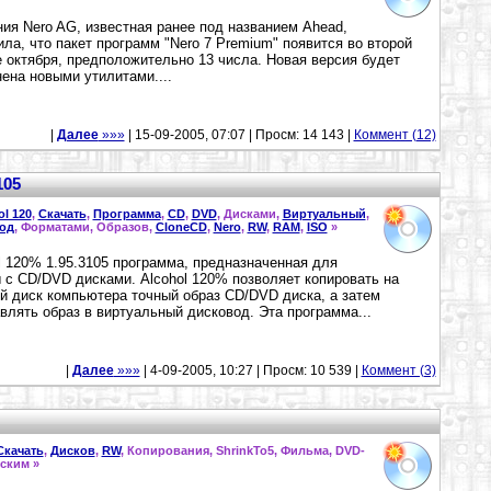
ия Nero AG, известная ранее под названием Ahead,
ла, что пакет программ "Nero 7 Premium" появится во второй
 октября, предположительно 13 числа. Новая версия будет
ена новыми утилитами....
|
Далее
»»»
| 15-09-2005, 07:07 | Просм: 14 143 |
Коммент (12)
105
ol 120
,
Скачать
,
Программа
,
CD
,
DVD
, Дисками,
Виртуальный
,
од
, Форматами, Образов,
CloneCD
,
Nero
,
RW
,
RAM
,
ISO
»
l 120% 1.95.3105 программа, предназначенная для
 с CD/DVD дисками. Alcohol 120% позволяет копировать на
й диск компьютера точный образ CD/DVD диска, а затем
влять образ в виртуальный дисковод. Эта программа...
|
Далее
»»»
| 4-09-2005, 10:27 | Просм: 10 539 |
Коммент (3)
Скачать
,
Дисков
,
RW
, Копирования, ShrinkTo5, Фильма, DVD-
ским »