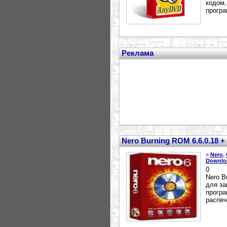
кодом,
програ
Реклама
Nero Burning ROM 6.6.0.18 
»
Nero
,
Downlo
0
Nero B
для за
програ
распеч