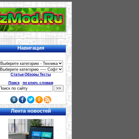
Навигация
Статьи Обзоры Тесты
Поиск
-
по ключ. словам
Лента новостей