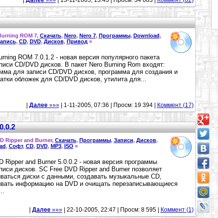
|
Далее
»»»
| 13-11-2005, 13:43 | Просм: 34 683 |
Коммент (62)
Burning ROM 7,
Скачать
,
Nero
,
Nero 7
,
Программы
,
Download
,
апись
,
CD
,
DVD
,
Дисков
,
Привод
»
urning ROM 7.0.1.2 - новая версия популярного пакета
писи CD/DVD дисков. В пакет Nero Burning Rom входят:
мма для записи CD/DVD дисков, программа для создания и
атки обложек для CD/DVD дисков, утилита для...
|
Далее
»»»
| 1-11-2005, 07:36 | Просм: 19 394 |
Коммент (17)
0.0.2
D Ripper and Burner,
Скачать
,
Программы
,
Записи
,
Дисков
,
ad
,
Софт
,
CD
,
DVD
,
MP3
,
ISO
»
 Ripper and Burner 5.0.0.2 - новая версия программы
писи дисков. SC Free DVD Ripper and Burner позволяет
ваться диски с данными, создавать музыкальные CD,
ывать информацию на DVD и очищать перезаписывающиеся
..
|
Далее
»»»
| 22-10-2005, 22:47 | Просм: 8 595 |
Коммент (1)