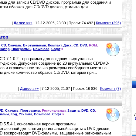
мма для записи CD/DVD дисков, программа для создания и
атки обложек для CD/DVD дисков, утилита для...
|
Далее
»»»
| 12-12-2005, 23:30 | Просм: 74 492 |
Коммент (296)
атор
l CD
,
Скачать
,
Виртуальный
,
Компакт
,
Диск
,
CD
,
DVD
, ROM,
катор
,
Программы
,
Download
,
Софт
»
l CD 7.1.0.2 - программа для создания виртуальных
т-дисков. Допускает создание до 23 виртуальных CD/DVD-
ов и ограниченное только размером свободного места на
м диске количество образов CD/DVD, которые при...
|
Далее
»»»
| 7-12-2005, 21:07 | Просм: 16 836 |
Коммент (7)
VD
,
Скачать
,
Программы
, Региональная,
Защита
,
DVD
,
CD
,
ильм
,
Код
,
Утилита
,
Download
,
Софт
»
Л
 5.5.4.1 обновлённая версия программы
значенной для снятия региональной защиты с DVD дисков.
D воспроизводит DVD-фильмы, защищённые региональным