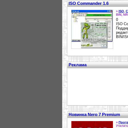
ISO Commander 1.6
»
ISO
,
C
BIN, NR
0
ISO Co
Поддер
редакт
BIN/IS
Реклама
Новинка Nero 7 Premium
»
Прог
Утилит