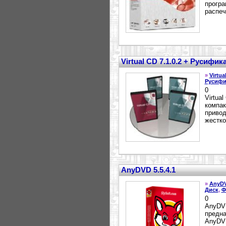
програ
распеч
Virtual CD 7.1.0.2 + Русифик
»
Virtua
Русифи
0
Virtua
компак
привод
жестко
AnyDVD 5.5.4.1
»
AnyD
Диск
,
Ф
0
AnyDVD
предна
AnyDV