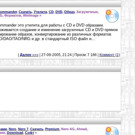
ommander
,
Скачать
,
Утилита
,
CD
,
DVD
,
Образ
, Загрузочных,
G, Форматов, WinImage »
mmander это утилита для работы с CD и DVD образами.
живается создание и изменение загрузочных CD и DVD прямое
ирование образов, конвертирование из различных форматов
O/DAO/TAO/NRG и др. в стандартный ISO файл и...
|
Далее
»»»
| 27-09-2005, 21:24 | Просм: 7 186 |
Коммент (1)
рамм
,
Nero
,
Nero 7
,
Скачать
,
Premium
, Nero AG, Ahead,
ами,
Download
,
Софт
»