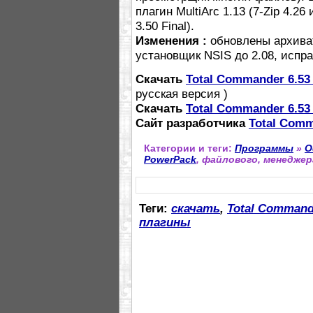
плагин MultiArc 1.13 (7-Zip 4.2
3.50 Final).
Изменения :
обновлены архиват
установщик NSIS до 2.08, испр
Скачать
Total Commander 6.53
русская версия )
Скачать
Total Commander 6.53
Сайт разработчика
Total Comm
Категории и теги:
Программы
»
О
PowerPack
, файлового, менеджер
Теги:
скачать
,
Total Command
плагины