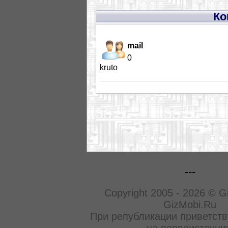
Ко
mail
0
kruto
---
Copyright 2005 - 2026 © G
GizMobi.Ru
При републикации приветств
на первоисточни