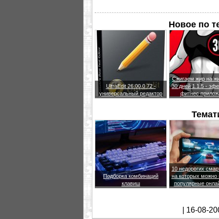
Новое по 
Сжигаем жир на жи
UltraEdit 26.00.0.72 -
30 дней 1.1.5 - эф
универсальный редактор
фитнес прилож
Темат
10 недорогих сма
Подборка комбинаций
на которых можно 
клавиш
популярные онла
| 16-08-20