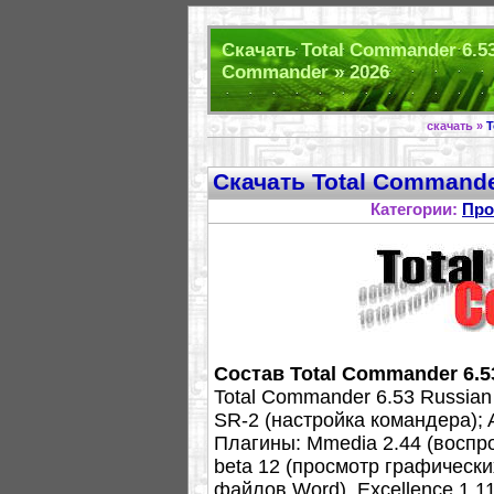
Скачать Total Commander 6.53
Commander » 2026
скачать »
T
Скачать Total Commande
Категории:
Про
Cостав Total Commander 6.5
Total Commander 6.53 Russia
SR-2 (настройка командера); 
Плагины: Mmedia 2.44 (воспро
beta 12 (просмотр графически
файлов Word), Excellence 1.11