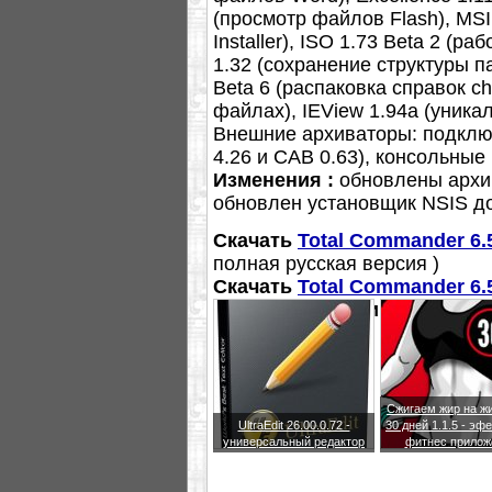
(просмотр файлов Flash), MSI
Installer), ISO 1.73 Beta 2 (р
1.32 (сохранение структуры п
Beta 6 (распаковка справок ch
файлах), IEView 1.94a (уник
Внешние архиваторы: подключа
4.26 и CAB 0.63), консольные 
Изменения :
обновлены архив
обновлен установщик NSIS до
Скачать
Total Commander 6.
полная русская версия )
Скачать
Total Commander 6.
Сайт разработчика
Total Co
Сжигаем жир на жи
UltraEdit 26.00.0.72 -
30 дней 1.1.5 - эф
универсальный редактор
фитнес прилож