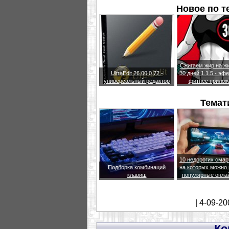
Новое по 
Сжигаем жир на жи
UltraEdit 26.00.0.72 -
30 дней 1.1.5 - эф
универсальный редактор
фитнес прилож
Темат
10 недорогих сма
Подборка комбинаций
на которых можно 
клавиш
популярные онла
| 4-09-20
Ко