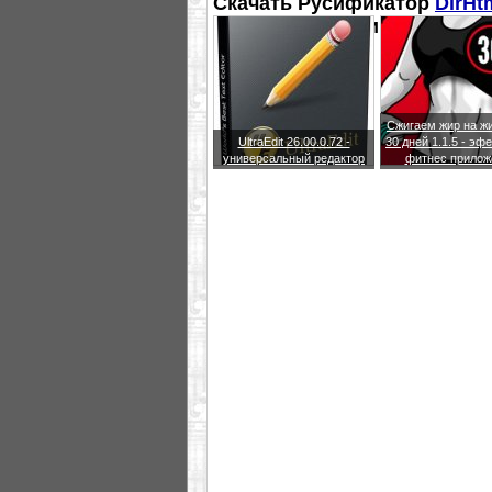
Скачать Русификатор
DirHt
Сайт разработчика
DirHtml 
Сжигаем жир на жи
UltraEdit 26.00.0.72 -
30 дней 1.1.5 - эф
универсальный редактор
фитнес прилож