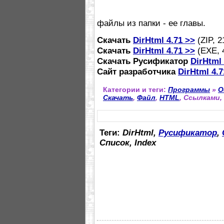
файлы из папки - ее главы.
Скачать
DirHtml 4.71 >>
(ZIP, 
Скачать
DirHtml 4.71 >>
(EXE, 
Скачать Русификатор
DirHtml 
Сайт разработчика
DirHtml 4.7
Категории и теги:
Программы
»
О
Скачать
,
Файл
,
HTML
, Ссылками, 
Теги:
DirHtml,
Русификатор
,
Список, Index