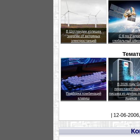
В Шотландии излишек
энергии от ветряных
С 6 по 7 апр
электростанций
глобальный сбр
Темат
В 2026 году G
перестанет пол
Подборка комбинаций
письма из других 
клавиш
ящиков
| 12-06-2006
Ко