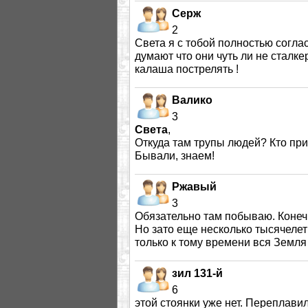
Серж
2
Света я с тобой полностью соглас
думают что они чуть ли не сталк
калаша пострелять !
Валико
3
Света
,
Откуда там трупы людей? Кто пр
Бывали, знаем!
Ржавый
3
Обязательно там побываю. Конечно
Но зато еще несколько тысячеле
только к тому времени вся Земля
зил 131-й
6
этой стоянки уже нет. Переплави