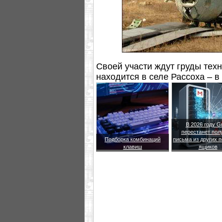
Своей участи ждут груды тех
находится в селе Рассоха – в
станции.
В 2026 году G
перестанет пол
Подборка комбинаций
письма из других 
клавиш
ящиков