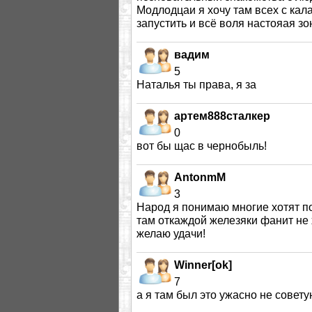
Модлодцаи я хочу там всех с кал
запустить и всё воля настояая зо
вадим
5
Наталья ты права, я за
артем888сталкер
0
вот бы щас в чернобыль!
AntonmM
3
Народ я понимаю многие хотят по
там откаждой железяки фанит не 
желаю удачи!
Winner[ok]
7
а я там был это ужасно не советую