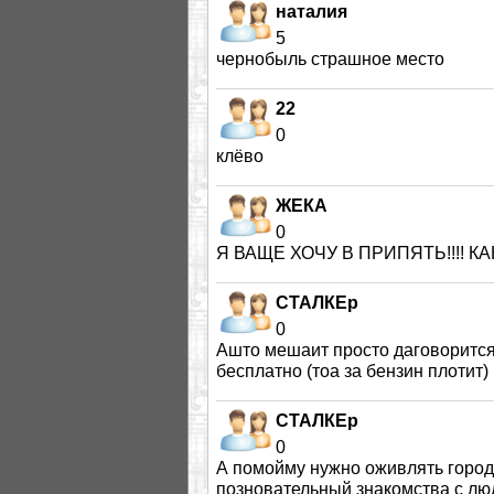
наталия
5
чернобыль страшное место
22
0
клёво
ЖЕКА
0
Я ВАЩЕ ХОЧУ В ПРИПЯТЬ!!!! К
СТАЛКЕр
0
Ашто мешаит просто даговорится 
бесплатно (тоа за бензин плотит)
СТАЛКЕр
0
А помойму нужно оживлять город
позновательный знакомства с л