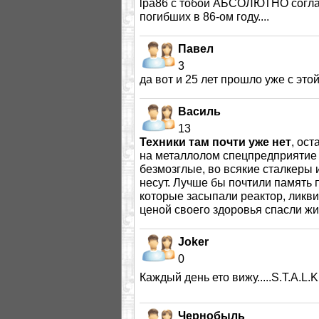
lpa86 с тобой АБСОЛЮТНО соглас
погибших в 86-ом году....
Павел
3
да вот и 25 лет прошло уже с это
Василь
13
Техники там почти уже нет
, ос
на металлолом спецпредприятие в
безмозглые, во всякие сталкеры 
несут. Лучше бы почтили память 
которые засыпали реактор, ликв
ценой своего здоровья спасли ж
Joker
0
Каждый день ето вижу.....S.T.A.L.K.
Чернобыль