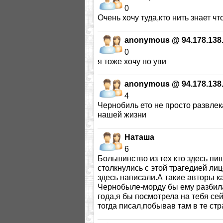
0
Очень хочу туда,кто нить знает чт
anonymous @ 94.178.138
0
я тоже хочу но уви
anonymous @ 94.178.138
4
Чернобиль ето не просто развлек
нашей жизни
Наташа
6
Большинство из тех кто здесь пи
столкнулись с этой трагедией лиц
здесь написали.А такие авторы 
Чернобыле-морду бы ему разбила 
года,я бы посмотрела на тебя се
тогда писал,побывав там в те стр