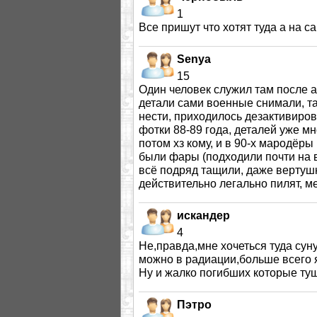
1
Все пришут что хотят туда а на с
Senya
15
Один человек служил там после а
детали сами военные снимали, та
нести, приходилось дезактивиров
фотки 88-89 года, деталей уже м
потом хз кому, и в 90-х мародёр
были фары (подходили почти на в
всё подряд тащили, даже вертуш
действительно легально пилят, ме
искандер
4
Не,правда,мне хочеться туда суну
можно в радиации,больше всего 
Ну и жалко погибших которые ту
Пэтро