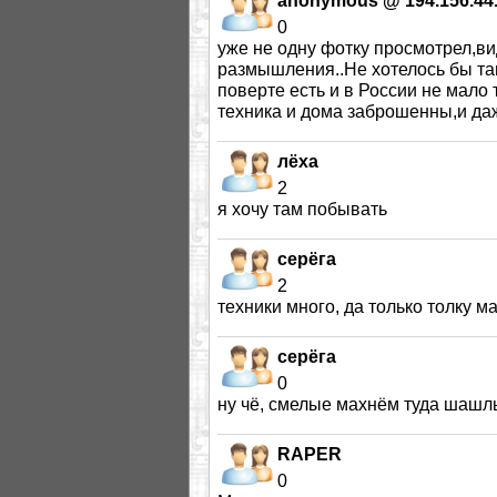
anonymous @ 194.156.44
0
уже не одну фотку просмотрел,в
размышления..Не хотелось бы та
поверте есть и в России не мало 
техника и дома заброшенны,и даже
лёха
2
я хочу там побывать
серёга
2
техники много, да только толку м
серёга
0
ну чё, смелые махнём туда шашл
RAPER
0