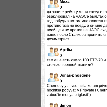
Миха
0
да знаете ребят у меня сосед с 
эвакуировал на ЧАЭСе был,так о
год побудь а потом мне скажеш ка
противогаза не поеду, а он мне д
вообще я не против на ЧАЭС сход
ваще после Сталкера пропитплс
дозиметрист
Артём
0
там ешё есть около 100 БТР-70 и
столько военной техники?
Jonas-phosgene
0
Chernobylyu i vsem stalkeram privet
hochitsa pobyvat' v Pripyate i Cher
zabud'te menya priglasit' )
dimon