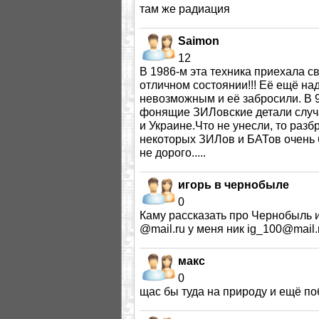
там же радиация
Saimon
12
В 1986-м эта техника приехала с
отличном состоянии!!! Её ещё на
невозможным и её забросили. В 9
фонящие ЗИЛовские детали случа
и Украине.Что не унесли, то разб
некоторых ЗИЛов и БАТов очень б
не дорого.....
игорь в чернобыле
0
Каму рассказать про Чернобыль и
@mail.ru у меня ник ig_100@mail.
макс
0
щас бы туда на природу и ещё по