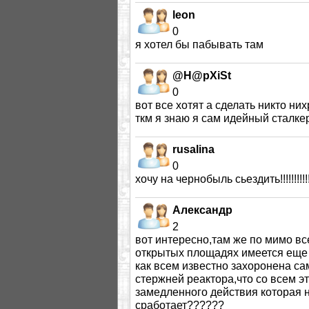
leon
0
я хотел бы пабывать там
@H@pXiSt
0
вот все хотят а сделать никто ни
ткм я знаю я сам идейный сталке
rusalina
0
хочу на чернобыль сьездить!!!!!!!!!!!
Александр
2
вот интересно,там же по мимо вс
открытых площадях имеется еще 
как всем известно захоронена са
стержней реактора,что со всем э
замедленного действия которая 
сработает??????