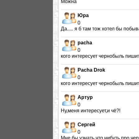
Можна
Юра
0
Да..... я б там тож хотел бы побыва
pacha
0
кого интересует чернобыль пишит
Pacha Drok
0
кого интересует чернобыль пишит
Артур
0
Ну,меня интересует,и чё?!
Сергей
0
Мне бы узнать что нибуть про че