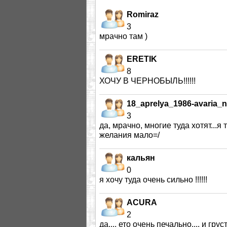
Romiraz
3
мрачно там )
ERETIK
8
ХОЧУ В ЧЕРНОБЫЛЬ!!!!!!
18_aprelya_1986-avaria
3
да, мрачно, многие туда хотят...
желания мало=/
кальян
0
я хочу туда очень сильно !!!!!!
ACURA
2
да.... ето очень печально.... и груст