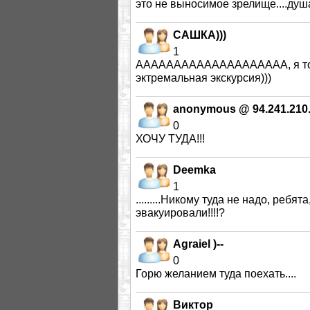
это не выносимое зрелище....душа
САШКА)))
1
АААААААААААААААААААА, я тоже
эктремальная экскурсия)))
anonymous @ 94.241.210
0
ХОЧУ ТУДА!!!
Deemka
1
.........Никому туда не надо, ребя
эвакуировали!!!!?
Agraiel )--
0
Горю желанием туда поехать....
Виктор