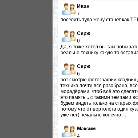
Иван
7
поселить туда жену станет как ТЁЩ
Серж
0
Да, я тоже хотел бы там побывать
реально технику какую-то остави
Серж
6
вот смотрю фотографии кладбища 
техника почти вся разобрана, всё
морадёрами, чтоб всё это сделать
это память... с такими темпами 
будем видеть только на старых фо
потому что от вертолета один ку
уже нет( печально конечно ...
Максим
4