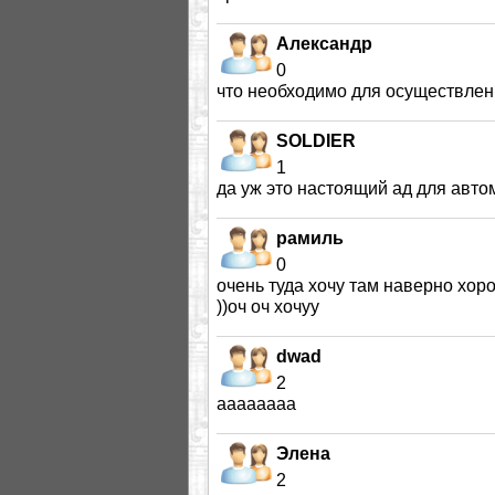
Александр
0
что необходимо для осуществлени
SOLDIER
1
да уж это настоящий ад для авто
рамиль
0
очень туда хочу там наверно хорош
))оч оч хочуу
dwad
2
аааааааа
Элена
2