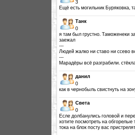
3
Ещё есть могильник Буряковка, та
Танк
0
я там был грустно. Таможенеки за
заежал
---
Людей жалко ни ставо ни ссево в
---
Марадёры всё разграбили. стёкла
данил
0
как в чернобыль свистнуть на зон
Света
0
Есле долбанулись головой и пере
хотите посмотреть на обгорелые т
тока на блок посту вас пристреля