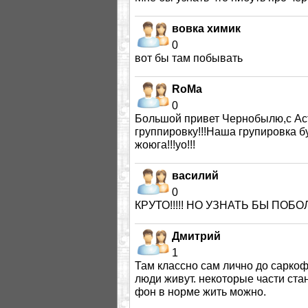
вовка химик
0
вот бы там побывать
RoMa
0
Большой привет Чернобылю,с Аст
группировку!!!Наша групировка бу
жоюга!!!yo!!!
василий
0
КРУТО!!!!! НО УЗНАТЬ БЫ ПОБОЛЬ
Дмитрий
1
Там классно сам лично до саркоф
люди живут. некоторые части ста
фон в норме жить можно.