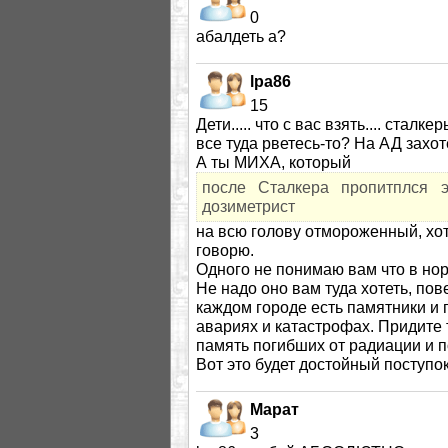
0
абалдеть а?
lpa86
15
Дети..... что с вас взять.... стал
все туда рветесь-то? На АД захо
А ты МИХА, который
после Сталкера пропитплся
дозиметрист
на всю голову отмороженный, хот
говорю.
Одного не понимаю вам что в но
Не надо оно вам туда хотеть, пове
каждом городе есть памятники и
авариях и катастрофах. Придите 
память погибших от радиации и 
Вот это будет достойный поступок
Марат
3