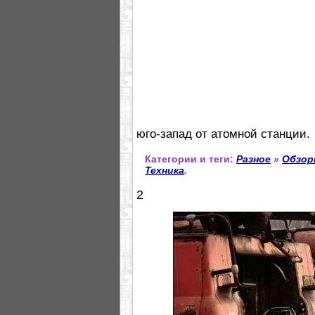
юго-запад от атомной станции.
Категории и теги:
Разное
»
Обзо
Техника
.
2