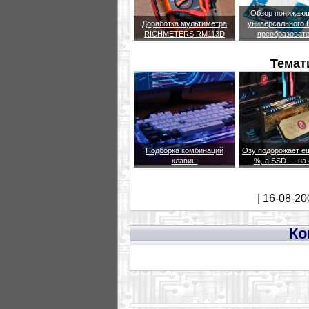
Обзор понижающ
Доработка мультиметра
универсального
RICHMETERS RM113D
преобразоват
Темат
Подборка комбинаций
Озу подорожает е
клавиш
%, а SSD — на
| 16-08-20
Ко