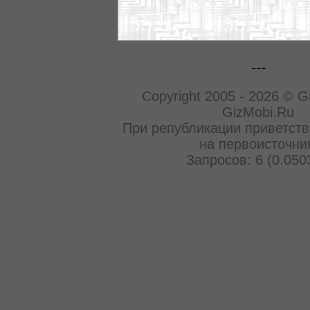
---
Copyright 2005 - 2026 © G
GizMobi.Ru
При републикации приветств
на первоисточни
Запросов: 6 (0.050