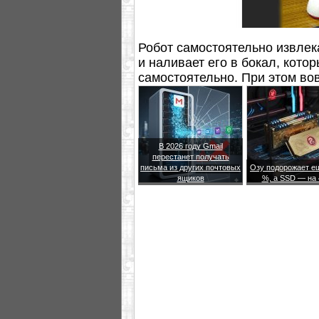
Робот самостоятельно извлека
и наливает его в бокал, кото
самостоятельно. При этом вов
хозяином.
В 2026 году Gmail
перестанет получать
письма из других почтовых
Озу подорожает е
ящиков
%, а SSD — на