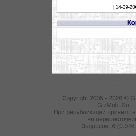
| 14-09-20
Ко
---
Copyright 2005 - 2026 © G
GizMobi.Ru
При републикации приветств
на первоисточни
Запросов: 6 (0.046