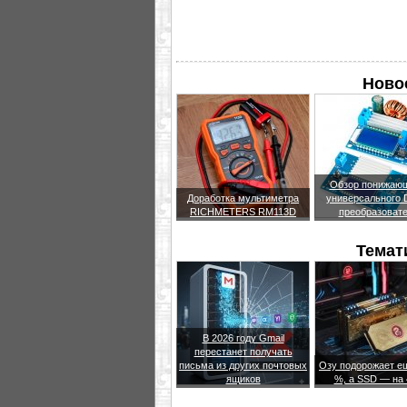
Новое
Обзор понижающ
Доработка мультиметра
универсального
RICHMETERS RM113D
преобразоват
Темат
В 2026 году Gmail
перестанет получать
письма из других почтовых
Озу подорожает е
ящиков
%, а SSD — на