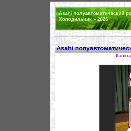
Asahi полуавтоматический ро
Холодильник » 2026
Asahi полуавтоматичес
Катего