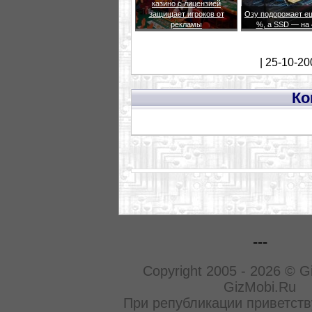
казино с лицензией
защищает игроков от
Озу подорожает е
рекламы
%, а SSD — на
| 25-10-20
Ко
---
Copyright 2005 - 2026 © G
GizMobi.Ru
При републикации приветств