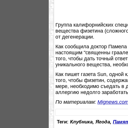
Группа калифорнийских специ
вещества физетина (сложного
от дегенерации.
Как сообщила доктор Памела 
настоящим "священны граале
того, чтобы дать точный отве
уникального вещества, необ
Как пишет газета Sun, одной 
того, чтобы физетин, содерж
мере, необходимо съедать в д
аллергию недолго заработат
По материалам:
Mignews.co
Теги:
Клубника, Ягода,
Памя