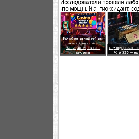
Исследователи провели лабо
что мощный антиоксидант, со
работу мозга.
Как объективный рейтинг
казино с лицензией
защищает игроков от
Озу подорожает е
рекламы
%, а SSD — на