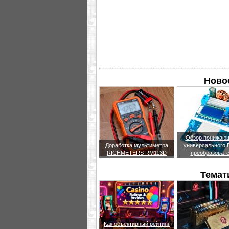
Новое
Обзор понижающ
Доработка мультиметра
универсального
RICHMETERS RM113D
преобразоват
Темат
Как объективный рейтинг