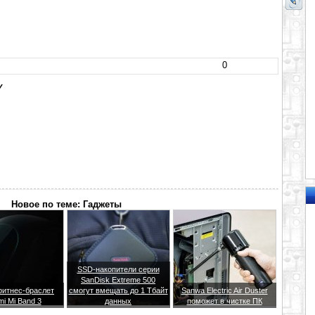
0
У
Новое по теме: Гаджеты
SSD-накопители серии
SanDisk Extreme 500
итнес-браслет
смогут вмещать до 1 Тбайт
Sanwa Electric Air Duster
mi Mi Band 3
данных
поможет в чистке ПК