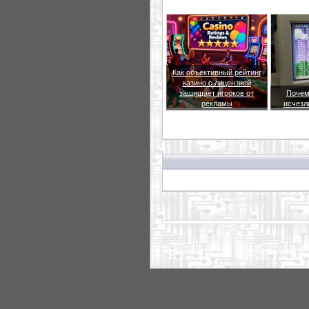
Как объективный рейтинг
казино с лицензией
защищает игроков от
Почем
рекламы
исчезл