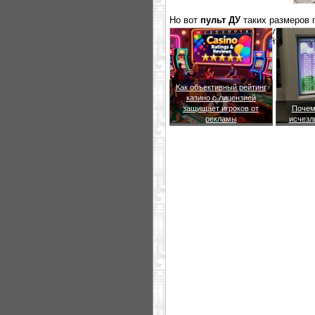
Но вот
пульт ДУ
таких размеров п
а если серьезно, этот пульт може
чтобы было удобнее найти его. Це
Как объективный рейтинг
казино с лицензией
защищает игроков от
Почем
рекламы
исчезл