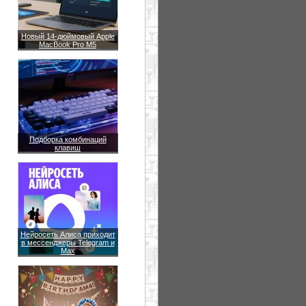
Новый 14-дюймовый Apple
MacBook Pro M5
Подборка комбинаций
клавиш
Нейросеть Алиса приходит
в мессенджеры Telegram и
Max