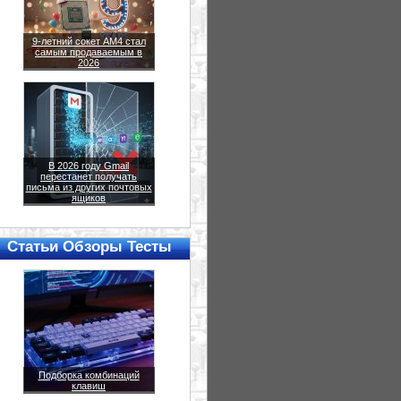
9-летний сокет AM4 стал
самым продаваемым в
2026
В 2026 году Gmail
перестанет получать
письма из других почтовых
ящиков
Статьи Обзоры Тесты
Подборка комбинаций
клавиш