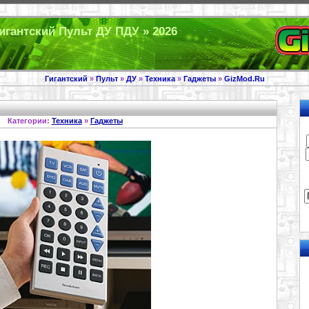
Гигантский Пульт ДУ ПДУ » 2026
Гигантский
»
Пульт
»
ДУ
»
Техника
»
Гаджеты
»
GizMod.Ru
Категории:
Техника
»
Гаджеты