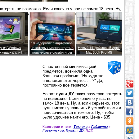
отерять не возможно. Если конечно у вас не замок 18 века. Ну,
т управлять 6 устройствами и подсвечиваться в темноте. Ну,
на - $35
10 недорогих смартфонов,
у из Windows
на которых можно играть в
Новый 14-дюймовый Apple
и «пасхалки»?
популярные онлайн игры
MacBook Pro M5
С постоянной минимизацией
предметов, возникла одна
большая проблема: "Ну куда же
я положил этот чертов … ?" Да,
постоянно все теряется.
Но вот
пульт ДУ
таких размеров потерять
не возможно. Если конечно у вас не
замок 18 века. Ну, а если серьезно, этот
пульт может управлять 6 устройствами и
подсвечиваться в темноте. Ну, чтобы
было удобнее найти его. Цена - $35
Категории и теги:
Техника
»
Гаджеты
»
Гигантский
,
Пульт
,
ДУ
, ПДУ.