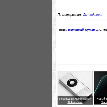
По материалам:
Gizmodo.com
Теги:
Гигантский
,
Пульт
,
ДУ
, ПД
Переводчик Xiaomi Konjac
Новый ф
AI Translator
Xiao