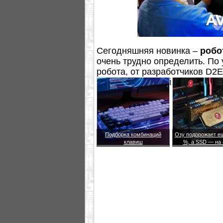
Сегодняшняя новинка –
робо
очень трудно определить. По
робота, от разработчиков D2
в Вашей гостиной, на конфер
Подборка комбинаций
Озу подорожает е
клавиш
%, а SSD — на