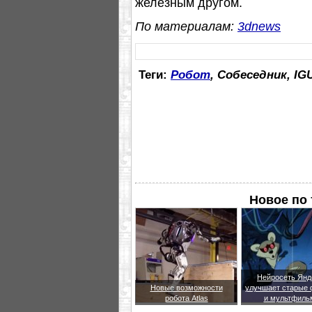
железным другом.
По материалам:
3dnews
Теги:
Робот
, Собеседник, IG
Новое по 
Нейросеть Янд
Новые возможности
улучшает старые
робота Atlas
и мультфиль