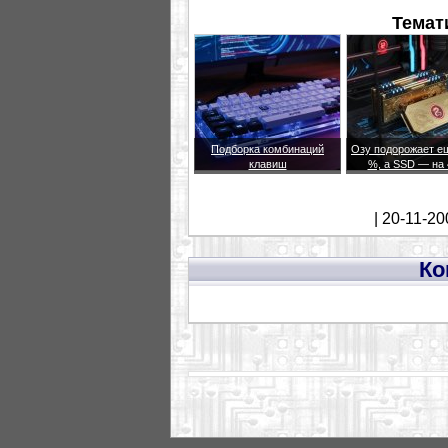
Темат
Подборка комбинаций
Озу подорожает е
клавиш
%, а SSD — на
| 20-11-20
Ко