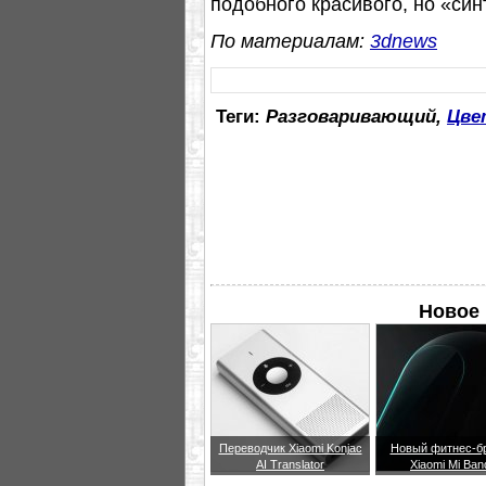
подобного красивого, но «си
По материалам:
3dnews
Теги:
Разговаривающий,
Цве
Новое 
Переводчик Xiaomi Konjac
Новый фитнес-б
AI Translator
Xiaomi Mi Ban