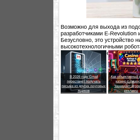
Возможно для выхода из под
разработчиками E-Revolution 
Безусловно, это устройство н
высокотехнологичными робота
душам пользователю с цветко
В 2026 году Gmail
Как объективный 
перестанет получать
казино с лицен
письма из других почтовых
защищает игрок
ящиков
рекламы