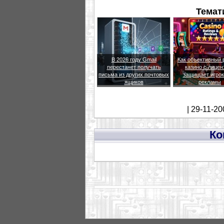
Темат
В 2026 году Gmail
Как объективный 
перестанет получать
казино с лицен
письма из других почтовых
защищает игрок
ящиков
рекламы
| 29-11-20
Ко