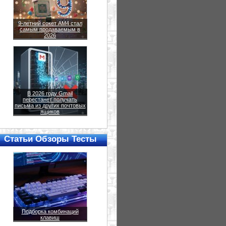
9-летний сокет AM4 стал
самым продаваемым в
2026
В 2026 году Gmail
перестанет получать
письма из других почтовых
ящиков
Статьи Обзоры Тесты
Подборка комбинаций
клавиш