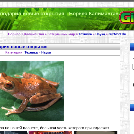
подарил новые открытия - Борнео Калимантан
Борнео » Калимантан » Затерянный мир »
Техника
»
Наука
»
GizMod.Ru
арил новые открытия
Категории:
Техника
»
Наука
ров на нашей планете, большая часть которого принадлежит
ии и Брунею, султан которого борется с Биллом Гейтсом за