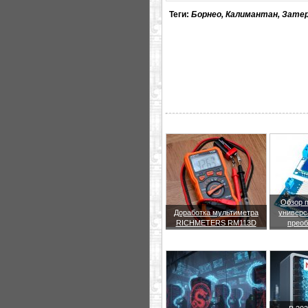
Теги:
Борнео, Калимантан, Зате
Обзор 
Доработка мультиметра
универс
RICHMETERS RM113D
преоб