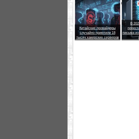
первое место в мире по количес
В 202
Китайские провайдеры
перест
случайно приютили 18
письма из
тысяч хакерских серверов