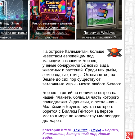
тву миллиардов долларов.
6 году Gmail
Как объективный рейтинг
анет получать
казино с лицензией
 других почтовых
защищает игроков от
Почему из Windows
ящиков
рекламы
исчезли «пасхалки»?
На острове Калимантан, больше
известном европейцам под
манящим названием Борнео,
ученые обнаружили 52 новых вида
животных и растений. Среди них рыбы,
земноводные, птицы. Оказывается, на
Земле до сих пор существуют
затерянные миры - мечта любого биолога.
Борнео - третий по величине остров на
нашей планете, большая часть которого
принадлежит Индонезии, а остальная -
Малайзии и Брунею, султан которого
борется с Биллом Гейтсом за первое
место в мире по количеству миллиардов
долларов.
Категории и теги:
Техника
»
Наука
» Борнео,
Калимантан, Затерянный мир, Новые
виды.