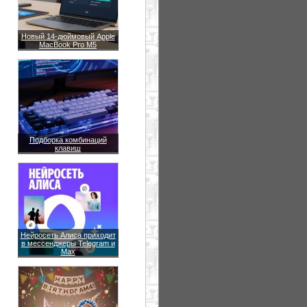
Новый 14-дюймовый Apple
MacBook Pro M5
Подборка комбинаций
клавиш
Нейросеть Алиса приходит
в мессенджеры Telegram и
Max