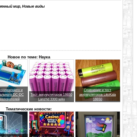
рянный мир, Новые виды
Новое по теме: Наука
понижающего и
Сравнение и тест
ального DC-DC
Тест аккумуляторов 18650
аккумуляторов LiitoKala
разователей
Lanzhd 3300 мАч
18650
Тематические новости: