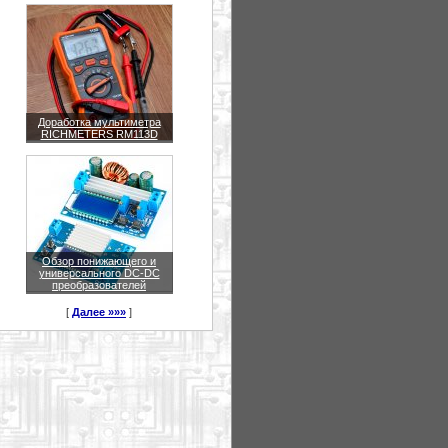
Доработка мультиметра
RICHMETERS RM113D
Обзор понижающего и
универсального DC-DC
преобразователей
[
Далее »»»
]