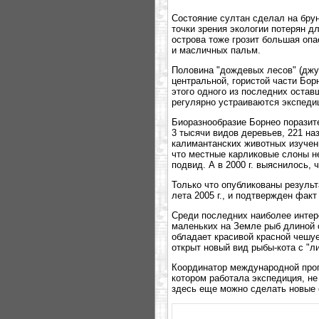
Состояние султан сделал на брун
точки зрения экологии потерян д
острова тоже грозит большая опа
и масличных пальм.
Половина "дождевых лесов" (джу
центральной, гористой части Бор
этого одного из последних остав
регулярно устраиваются экспедиц
Биоразнообразие Борнео поразит
3 тысячи видов деревьев, 221 на
калимантанских животных изучены
что местные карликовые слоны н
подвид. А в 2000 г. выяснилось, 
Только что опубликованы результ
лета 2005 г., и подтвержден фак
Среди последних наиболее интер
маленьких на Земле рыб длиной о
обладает красивой красной чешуе
открыт новый вид рыбы-кота с "л
Координатор международной прог
котором работала экспедиция, не 
здесь еще можно сделать новые 