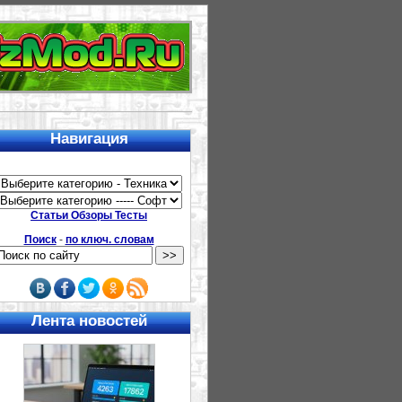
Навигация
Статьи Обзоры Тесты
Поиск
-
по ключ. словам
Лента новостей