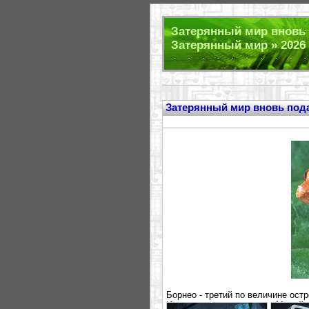
Затерянный мир вновь 
Затерянный мир » 2026
Затерянный мир вновь под
Борнео - третий по величине ост
Индонезии, а остальная - Малайз