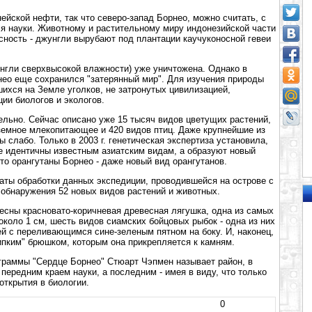
ейской нефти, так что северо-запад Борнео, можно считать, с
ля науки. Животному и растительному миру индонезийской части
сность - джунгли вырубают под плантации каучуконосной гевеи
нгли сверхвысокой влажности) уже уничтожена. Однако в
нео еще сохранился "затерянный мир". Для изучения природы
шихся на Земле уголков, не затронутых цивилизацией,
ии биологов и экологов.
ельно. Сейчас описано уже 15 тысяч видов цветущих растений,
земное млекопитающее и 420 видов птиц. Даже крупнейшие из
 слабо. Только в 2003 г. генетическая экспертиза установила,
е идентичны известным азиатским видам, а образуют новый
что орангутаны Борнео - даже новый вид орангутанов.
аты обработки данных экспедиции, проводившейся на острове с
т обнаружения 52 новых видов растений и животных.
есны красновато-коричневая древесная лягушка, одна из самых
коло 1 см, шесть видов сиамских бойцовых рыбок - одна из них
й с переливающимся сине-зеленым пятном на боку. И, наконец,
ипким" брюшком, которым она прикрепляется к камням.
раммы "Сердце Борнео" Стюарт Чэпмен называет район, в
передним краем науки, а последним - имея в виду, что только
открытия в биологии.
0